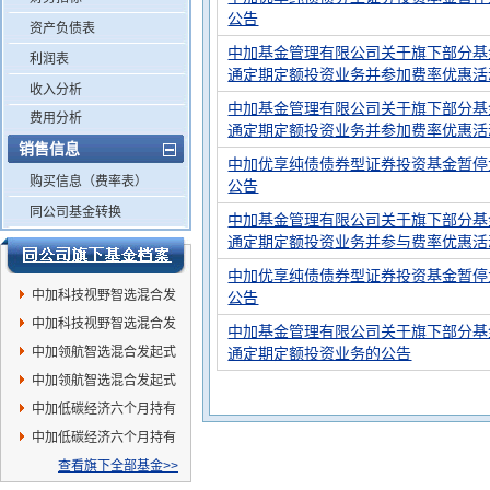
公告
资产负债表
中加基金管理有限公司关于旗下部分基
利润表
通定期定额投资业务并参加费率优惠活
收入分析
中加基金管理有限公司关于旗下部分基
费用分析
通定期定额投资业务并参加费率优惠活
销售信息
中加优享纯债债券型证券投资基金暂停
购买信息（费率表）
公告
同公司基金转换
中加基金管理有限公司关于旗下部分基
通定期定额投资业务并参与费率优惠活
中加优享纯债债券型证券投资基金暂停
中加科技视野智选混合发
公告
起式A
中加科技视野智选混合发
中加基金管理有限公司关于旗下部分基
起式C
中加领航智选混合发起式
通定期定额投资业务的公告
C
中加领航智选混合发起式
A
中加低碳经济六个月持有
混合C
中加低碳经济六个月持有
混合A
查看旗下全部基金>>