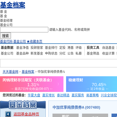
基金档案
基 金
基 金
基金经理
基金公司
请输入基金代码、名称或简拼
搜索
基金代码
基金公司
★
收藏本页
基金数据
基金净值
投顾管家
基金排行
定投
港基
评级
投资工具
自选基金
基金公司
基金品种
新发基金
申购状态
分红
公告
私募
基金筛选
收益计算
天天基金网
>
基金档案
> 中加优享纯债债券A
您浏览过的基金：
华夏大盘
嘉实增长
泰达精选
嘉实服务
易基策略
兴业全球视
添富优势
华安宏利
上证180价值ETF
上投优势
信诚蓝筹
中加优享纯债债券A (007480)
返回基金品种页
购买