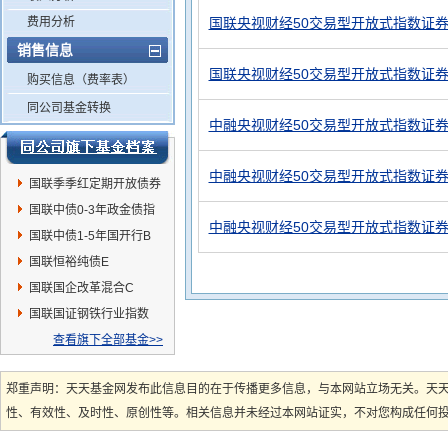
费用分析
国联央视财经50交易型开放式指数证券
销售信息
国联央视财经50交易型开放式指数证券
购买信息（费率表）
同公司基金转换
中融央视财经50交易型开放式指数证券
中融央视财经50交易型开放式指数证券
国联季季红定期开放债券
E
国联中债0-3年政金债指
中融央视财经50交易型开放式指数证券
数C
国联中债1-5年国开行B
国联恒裕纯债E
国联国企改革混合C
国联国证钢铁行业指数
(LOF)A
查看旗下全部基金>>
郑重声明：天天基金网发布此信息目的在于传播更多信息，与本网站立场无关。天
性、有效性、及时性、原创性等。相关信息并未经过本网站证实，不对您构成任何投资