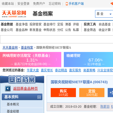
收藏本站
|
安全登录
|
免费开户
忘记密码
|
手机客户端
基金档案
基 金
基金数据
基金净值
投顾管家
基金排行
定投
港基
评级
投资工具
自选基金
基金公司
基金品种
新发基金
申购状态
分红
公告
私募
基金筛选
收益计算
天天基金网
>
基金档案
> 国联央视财经50ETF联接A
您浏览过的基金：
华夏大盘
嘉实增长
泰达精选
嘉实服务
易基策略
兴业全球视
添富优势
华安宏利
上证180价值ETF
上投优势
信诚蓝筹
国联央视财经50ETF联接A (006743)
返回基金品种页
购买
定投
+
10元起
100元起
基本资料
基本概况
成立日期：
2019-03-20
基金经理：
陈薪羽
基金经理