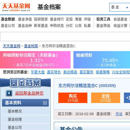
基金档案
基 金
基金数据
基金净值
投顾管家
基金排行
定投
港基
评级
投资工具
自选基金
基金公司
基金品种
新发基金
申购状态
分红
公告
私募
基金筛选
收益计算
天天基金网
>
基金档案
> 东方阿尔法精选混合C
您浏览过的基金：
华夏大盘
嘉实增长
泰达精选
嘉实服务
易基策略
兴业全球视
添富优势
华安宏利
上证180价值ETF
上投优势
信诚蓝筹
东方阿尔法精选混合C (005359)
返回基金品种页
购买
定投
+
10元起
10元起
基本资料
基本概况
成立日期：
2018-02-08
基金经理：
周谧
类
基金经理
基金公司