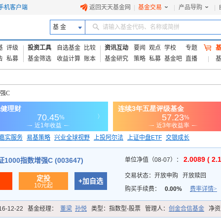
手机客户端
返回天天基金网
|
基金交易
|
产品导购
|
基 金
请输入基金代码、名称或简拼
基
评级
投资工具
自选基金
比较
资讯互动
要闻
观点
学校
专题
告
私募
基金筛选
收益计算
账本
基金研究
策略
私募
基金吧
直播
增强C
嘉实服务
易基策略
兴业全球视野
上投阿尔法
上证中盘ETF
交银成长
信诚蓝筹
2.0089 ( 2.
000指数增强C (003647)
单位净值（08-07）：
交易状态：
开放申购
开放赎回
定投
+加自选
10元起
购买手续费：
0.00%
费率详情>
16-12-22
基金经理：
董梁
孙悦
类型：
指数型-股票
管理人：
创金合信基金
净资