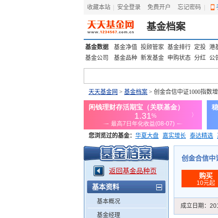
收藏本站
|
安全登录
|
免费开户
忘记密码
|
基金档案
基金数据
基金净值
投顾管家
基金排行
定投
港
基金公司
基金品种
新发基金
申购状态
分红
公
天天基金网
>
基金档案
> 创金合信中证1000指数
您浏览过的基金：
华夏大盘
嘉实增长
泰达精选
添富优势
华安宏利
上证180价值ETF
上投优势
创金合信中证1
返回基金品种页
购买
10元起
基本资料
基本概况
成立日期：
20
基金经理