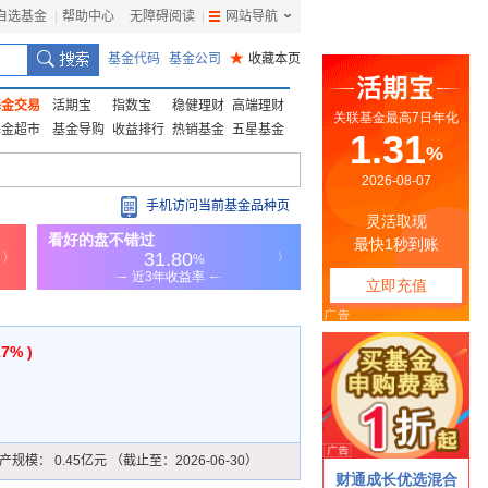
自选基金
|
帮助中心
无障碍阅读
|
网站导航
|
基金代码
基金公司
★
收藏本页
基金交易
活期宝
指数宝
稳健理财
高端理财
基金超市
基金导购
收益排行
热销基金
五星基金
手机访问当前基金品种页
17% )
产规模：
0.45亿元 （截止至：2026-06-30）