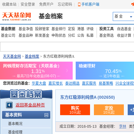
收藏本站
|
安全登录
|
免费开户
忘记密码
|
手机客户端
基金档案
基 金
基金数据
基金净值
投顾管家
基金排行
定投
港基
评级
投资工具
自选基金
基金公司
基金品种
新发基金
申购状态
分红
公告
私募
基金筛选
收益计算
天天基金网
>
基金档案
> 东方红稳添利纯债A
您浏览过的基金：
华夏大盘
嘉实增长
泰达精选
嘉实服务
易基策略
兴业全球视
添富优势
华安宏利
上证180价值ETF
上投优势
信诚蓝筹
东方红稳添利纯债A (002650)
返回基金品种页
购买
定投
+
10元起
10元起
基本资料
基本概况
成立日期：
2016-05-13
基金经理：
李林
类
基金经理