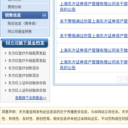
上海东方证券资产管理有限公司关于提
费用分析
息的公告
销售信息
关于警惕通过仿冒上海东方证券资产管
购买信息（费率表）
同公司基金转换
关于警惕通过仿冒上海东方证券资产管
上海东方证券资产管理有限公司关于旗
东方红医疗升级股票发起
A
东方红医疗升级股票发起
上海东方证券资产管理有限公司关于提
息的公告
C
东方红医疗创新混合
(QDII)C
东方红医疗创新混合
上一
(QDII)A
东方红上证科创板综合指
数增强A
东方红上证科创板综合指
数增强C
查看旗下全部基金>>
郑重声明：天天基金网发布此信息目的在于传播更多信息，与本网站立场无关。天
性、有效性、及时性、原创性等。相关信息并未经过本网站证实，不对您构成任何投资