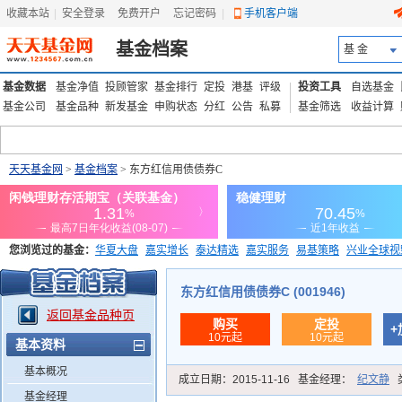
收藏本站
|
安全登录
|
免费开户
忘记密码
|
手机客户端
基金档案
基 金
基金数据
基金净值
投顾管家
基金排行
定投
港基
评级
投资工具
自选基金
基金公司
基金品种
新发基金
申购状态
分红
公告
私募
基金筛选
收益计算
天天基金网
>
基金档案
> 东方红信用债债券C
您浏览过的基金：
华夏大盘
嘉实增长
泰达精选
嘉实服务
易基策略
兴业全球视
添富优势
华安宏利
上证180价值ETF
上投优势
信诚蓝筹
东方红信用债债券C (001946)
返回基金品种页
购买
定投
+
10元起
10元起
基本资料
基本概况
成立日期：
2015-11-16
基金经理：
纪文静
基金经理