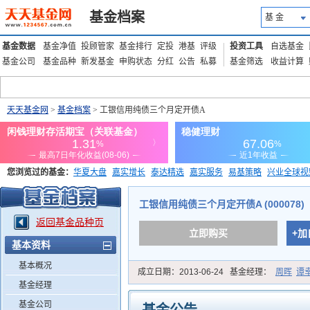
基金档案
基 金
基金数据
基金净值
投顾管家
基金排行
定投
港基
评级
投资工具
自选基金
基金公司
基金品种
新发基金
申购状态
分红
公告
私募
基金筛选
收益计算
天天基金网
>
基金档案
> 工银信用纯债三个月定开债A
您浏览过的基金：
华夏大盘
嘉实增长
泰达精选
嘉实服务
易基策略
兴业全球视
添富优势
华安宏利
上证180价值ETF
上投优势
信诚蓝筹
工银信用纯债三个月定开债A (000078)
返回基金品种页
立即购买
+加
基本资料
基本概况
成立日期：
2013-06-24
基金经理：
周晖
谭
基金经理
基金公司