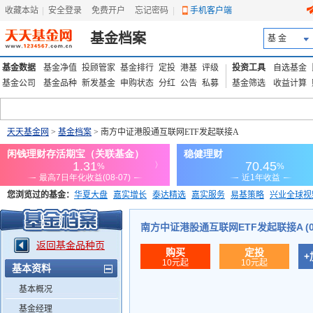
收藏本站
|
安全登录
|
免费开户
忘记密码
|
手机客户端
基金档案
基 金
基金数据
基金净值
投顾管家
基金排行
定投
港基
评级
投资工具
自选基金
基金公司
基金品种
新发基金
申购状态
分红
公告
私募
基金筛选
收益计算
天天基金网
>
基金档案
> 南方中证港股通互联网ETF发起联接A
您浏览过的基金：
华夏大盘
嘉实增长
泰达精选
嘉实服务
易基策略
兴业全球视
添富优势
华安宏利
上证180价值ETF
上投优势
信诚蓝筹
南方中证港股通互联网ETF发起联接A (02
返回基金品种页
购买
定投
+
10元起
10元起
基本资料
基本概况
基金经理