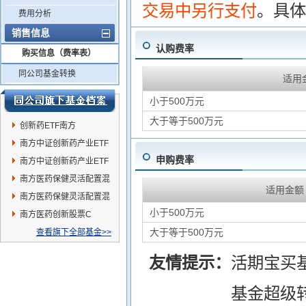
交易中另行支付
。具体
费用分析
销售信息
认购费率
购买信息（费率表）
同公司基金转换
适用
小于500万元
大于等于500万元
创新药ETF南方
南方中证创新药产业ETF
申购费率
发起联接C
南方中证创新药产业ETF
发起联接A
南方医药保健灵活配置混
适用金额
合C
南方医药保健灵活配置混
小于500万元
合A
南方医药创新股票C
大于等于500万元
查看旗下全部基金>>
友情提示：
活期宝买
基金超级