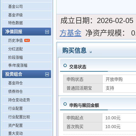
基金公司
基金评级
成立日期：
2026-02-05
特色数据
方基金
净资产规模：
0
净值回报
历史净值
分红送配
购买信息
阶段涨幅
季/年度涨幅
交易状态
投资组合
申购状态
开放申购
基金持仓
普通回活期宝
支持
债券持仓
持仓变动走势
申购与赎回金额
行业配置
行业配置比较
申购起点
10.00元
资产配置
首次购买
10.00元
重大变动