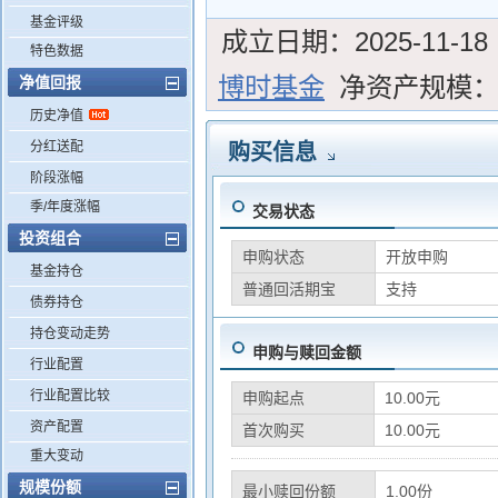
基金评级
成立日期：
2025-11-18
特色数据
博时基金
净资产规模
净值回报
历史净值
分红送配
购买信息
阶段涨幅
季/年度涨幅
交易状态
投资组合
申购状态
开放申购
基金持仓
普通回活期宝
支持
债券持仓
持仓变动走势
申购与赎回金额
行业配置
行业配置比较
申购起点
10.00元
资产配置
首次购买
10.00元
重大变动
规模份额
最小赎回份额
1.00份