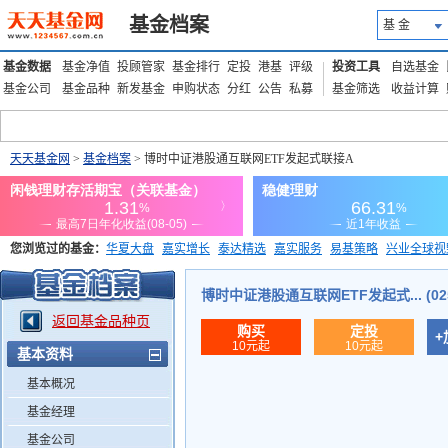
基金档案
基 金
基金数据
基金净值
投顾管家
基金排行
定投
港基
评级
投资工具
自选基金
基金公司
基金品种
新发基金
申购状态
分红
公告
私募
基金筛选
收益计算
天天基金网
>
基金档案
> 博时中证港股通互联网ETF发起式联接A
您浏览过的基金：
华夏大盘
嘉实增长
泰达精选
嘉实服务
易基策略
兴业全球视
添富优势
华安宏利
上证180价值ETF
上投优势
信诚蓝筹
博时中证港股通互联网ETF发起式... (025
返回基金品种页
购买
定投
+
10元起
10元起
基本资料
基本概况
基金经理
基金公司