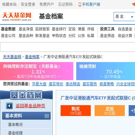
收藏本站
|
安全登录
|
免费开户
忘记密码
|
手机客户端
基金档案
基 金
基金数据
基金净值
投顾管家
基金排行
定投
港基
评级
投资工具
自选基金
基金公司
基金品种
新发基金
申购状态
分红
公告
私募
基金筛选
收益计算
天天基金网
>
基金档案
> 广发中证港股通汽车ETF发起式联接C
您浏览过的基金：
华夏大盘
嘉实增长
泰达精选
嘉实服务
易基策略
兴业全球视
添富优势
华安宏利
上证180价值ETF
上投优势
信诚蓝筹
广发中证港股通汽车ETF发起式联接C (02
返回基金品种页
购买
定投
+
10元起
10元起
基本资料
基本概况
基金经理