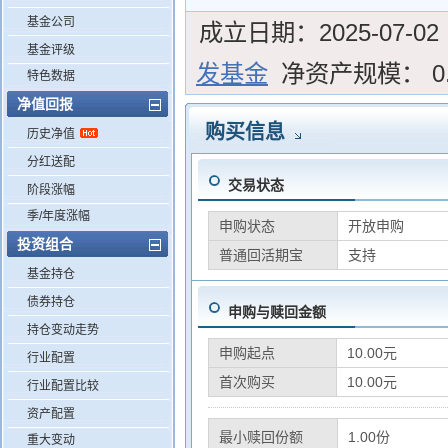
基金公司
成立日期：
2025-07-02
基金评级
发基金
净资产规模：
0
特色数据
净值回报
购买信息
历史净值
分红送配
交易状态
阶段涨幅
季/年度涨幅
申购状态
开放申购
投资组合
普通回活期宝
支持
基金持仓
债券持仓
申购与赎回金额
持仓变动走势
申购起点
10.00元
行业配置
首次购买
10.00元
行业配置比较
资产配置
最小赎回份额
1.00份
重大变动