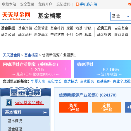
收藏本站
|
安全登录
|
免费开户
忘记密码
|
手机客户端
基金档案
基 金
基金数据
基金净值
投顾管家
基金排行
定投
港基
评级
投资工具
自选基金
基金公司
基金品种
新发基金
申购状态
分红
公告
私募
基金筛选
收益计算
天天基金网
>
基金档案
> 信澳新能源产业股票C
您浏览过的基金：
华夏大盘
嘉实增长
泰达精选
嘉实服务
易基策略
兴业全球视
添富优势
华安宏利
上证180价值ETF
上投优势
信诚蓝筹
信澳新能源产业股票C (024170)
返回基金品种页
购买
定投
+
10元起
10元起
基本资料
基本概况
基金经理