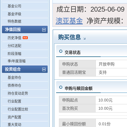
基金公司
成立日期：
2025-06-09
基金评级
澳亚基金
净资产规模
特色数据
净值回报
购买信息
历史净值
分红送配
交易状态
阶段涨幅
季/年度涨幅
申购状态
开放申购
投资组合
普通回活期宝
支持
基金持仓
债券持仓
申购与赎回金额
持仓变动走势
申购起点
10.00元
行业配置
首次购买
10.00元
行业配置比较
资产配置
最小赎回份额
0.01份
重大变动