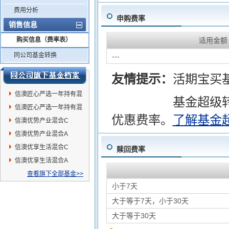
费用分析
申购费率
销售信息
购买信息（费率表）
适用金额
同公司基金转换
---
友情提示：
活期宝买
信澳匠心严选一年持有混
基金超级
合C
信澳匠心严选一年持有混
优惠费率。
了解基金
合A
信澳优势产业混合C
信澳优势产业混合A
信澳优享生活混合C
赎回费率
信澳优享生活混合A
查看旗下全部基金>>
小于7天
大于等于7天，小于30天
大于等于30天