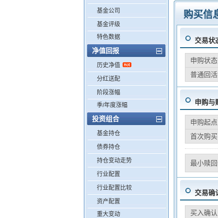
基金公司
购买信
基金评级
特色数据
交易状
净值回报
申购状态
历史净值
普通回活
分红送配
阶段涨幅
申购与
季/年度涨幅
投资组合
申购起点
基金持仓
首次购买
债券持仓
持仓变动走势
最小赎回
行业配置
行业配置比较
交易确
资产配置
买入确认
重大变动