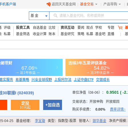
手机客户端
返回天天基金网
|
基金交易
|
产品导购
|
基 金
请输入基金代码、名称或简拼
基
评级
投资工具
自选基金
比较
资讯互动
要闻
观点
学校
专题
告
私募
基金筛选
收益计算
账本
基金研究
策略
私募
基金吧
直播
嘉实服务
易基策略
兴业全球视野
上投阿尔法
上证中盘ETF
交银成长
信诚蓝筹
0.9501 ( -2
0联接I (024039)
单位净值（08-06）：
交易状态：
开放申购
开放赎回
定投
+加自选
10元起
购买手续费：
0.00%
费率详情>
25-04-25
基金经理：
李宜璇
类型：
指数型-股票
管理人：
银华基金
净资产规模