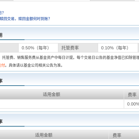
日？
金赎回交易，赎回金额何时到账？
用
0.50%（每年）
托管费率
0.10%（每年）
费、托管费、销售服务费从基金资产中每日计提。每个交易日公告的基金净值已扣除管
支付
。具体请以基金公司相关公告为准。
率
适用金额
费率
0.00
率
适用金额
费率