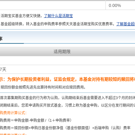
0.00%
：
活期宝买基金方便又快捷。
了解什么是活期宝
基金超级转换，转入基金的申购费率参照天天基金活期宝购买优惠费率。
了解基金超
率
适用期限
7天
示：为保护长期投资者利益，证监会规定，本基金对持有期较短的赎回将收
：
赎回份额会按照先进先出算持有时间和对应赎回费用。
首次募集期购买基金的行为称为认购，认购期结束后基金需要进入不超过3个月的封
闭期结束后，您若申请购买开放式基金，习惯上称为基金申购，以区分在发行期间的
购费用计算公式：
购费用＝申购金额-申购金额 /（1＋申购费率）
购费用＝赎回份额×申购日基金份额净值（基金份额面值）×后端申购（认购）费率