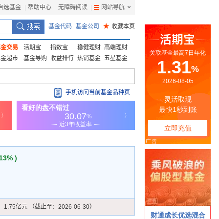
自选基金
|
帮助中心
无障碍阅读
|
网站导航
|
基金代码
基金公司
★
收藏本页
基金交易
活期宝
指数宝
稳健理财
高端理财
基金超市
基金导购
收益排行
热销基金
五星基金
手机访问当前基金品种页
.13% )
：
1.75亿元 （截止至：2026-06-30）