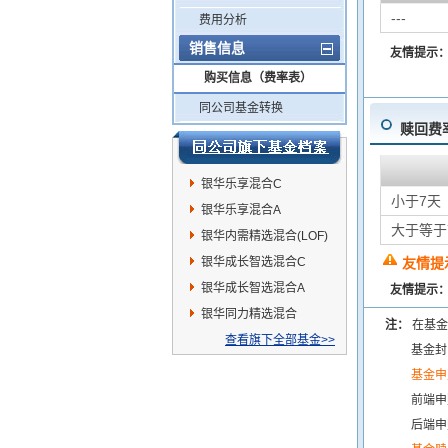
---
费用分析
销售信息
友情提示
购买信息（费率表）
同公司基金转换
赎回费
银华乐享混合C
小于7天
银华乐享混合A
大于等于
银华内需精选混合(LOF)
银华成长智选混合C
友情提
银华成长智选混合A
友情提示
银华同力精选混合
注：
在基金
查看旗下全部基金>>
基金封
基金申
前端申
后端申