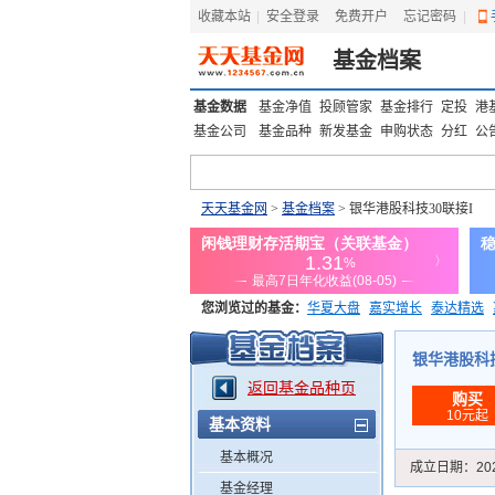
收藏本站
|
安全登录
|
免费开户
忘记密码
|
基金档案
基金数据
基金净值
投顾管家
基金排行
定投
港
基金公司
基金品种
新发基金
申购状态
分红
公
天天基金网
>
基金档案
> 银华港股科技30联接I
您浏览过的基金：
华夏大盘
嘉实增长
泰达精选
添富优势
华安宏利
上证180价值ETF
上投优势
银华港股科技3
返回基金品种页
购买
10元起
基本资料
基本概况
成立日期：
20
基金经理