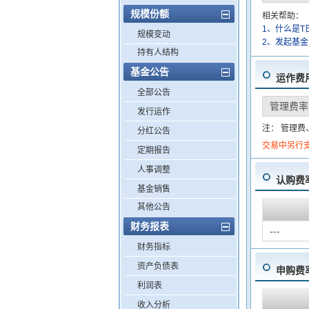
规模份额
相关帮助：
1、什么是T
规模变动
2、发起基
持有人结构
基金公告
运作费
全部公告
管理费率
发行运作
注： 管理
分红公告
交易中另行
定期报告
人事调整
认购费
基金销售
其他公告
财务报表
---
财务指标
资产负债表
申购费
利润表
收入分析