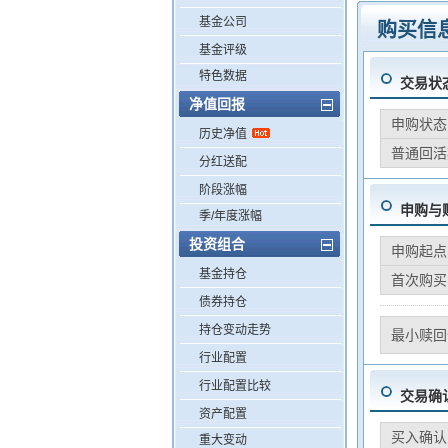
基金公司
购买信
基金评级
特色数据
交易状
净值回报
申购状态
历史净值
普通回活
分红送配
阶段涨幅
申购与
季/年度涨幅
投资组合
申购起点
基金持仓
首次购买
债券持仓
持仓变动走势
最小赎回
行业配置
行业配置比较
交易确
资产配置
买入确认
重大变动