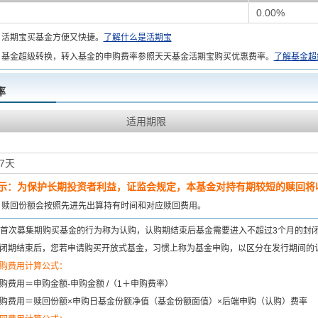
0.00%
：
活期宝买基金方便又快捷。
了解什么是活期宝
基金超级转换，转入基金的申购费率参照天天基金活期宝购买优惠费率。
了解基金超
率
适用期限
7天
示：为保护长期投资者利益，证监会规定，本基金对持有期较短的赎回将收
：
赎回份额会按照先进先出算持有时间和对应赎回费用。
首次募集期购买基金的行为称为认购，认购期结束后基金需要进入不超过3个月的封
闭期结束后，您若申请购买开放式基金，习惯上称为基金申购，以区分在发行期间的
购费用计算公式：
购费用＝申购金额-申购金额 /（1＋申购费率）
购费用＝赎回份额×申购日基金份额净值（基金份额面值）×后端申购（认购）费率