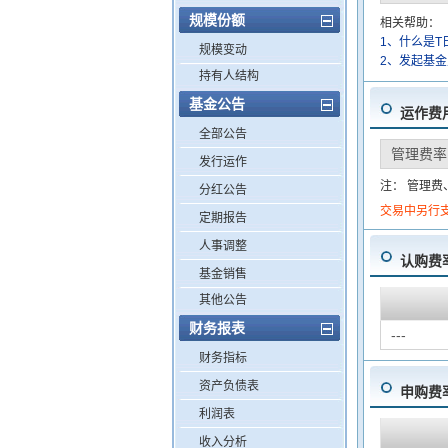
规模份额
相关帮助：
1、什么是T
规模变动
2、发起基
持有人结构
基金公告
运作费
全部公告
管理费率
发行运作
注： 管理
分红公告
交易中另行
定期报告
人事调整
认购费
基金销售
其他公告
财务报表
---
财务指标
资产负债表
申购费
利润表
收入分析