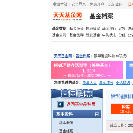
收藏本站
|
安全登录
|
免费开户
忘记密码
|
基金档案
基金数据
基金净值
投顾管家
基金排行
定投
港
基金公司
基金品种
新发基金
申购状态
分红
公
天天基金网
>
基金档案
> 银华港股科技30联接C
您浏览过的基金：
华夏大盘
嘉实增长
泰达精选
添富优势
华安宏利
上证180价值ETF
上投优势
银华港股科技3
返回基金品种页
购买
10元起
基本资料
基本概况
成立日期：
20
基金经理