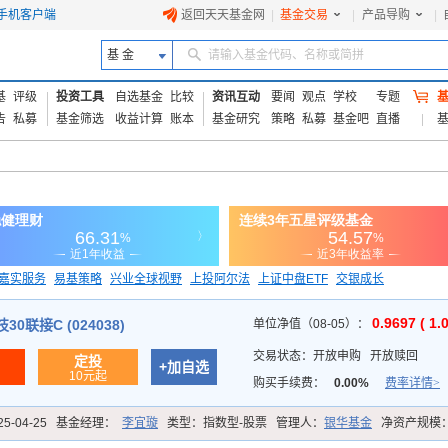
手机客户端
返回天天基金网
|
基金交易
|
产品导购
|
基 金
请输入基金代码、名称或简拼
基
评级
投资工具
自选基金
比较
资讯互动
要闻
观点
学校
专题
告
私募
基金筛选
收益计算
账本
基金研究
策略
私募
基金吧
直播
嘉实服务
易基策略
兴业全球视野
上投阿尔法
上证中盘ETF
交银成长
信诚蓝筹
0.9697 ( 1.
0联接C (024038)
单位净值（08-05）：
交易状态：
开放申购
开放赎回
定投
+加自选
10元起
购买手续费：
0.00%
费率详情>
25-04-25
基金经理：
李宜璇
类型：
指数型-股票
管理人：
银华基金
净资产规模