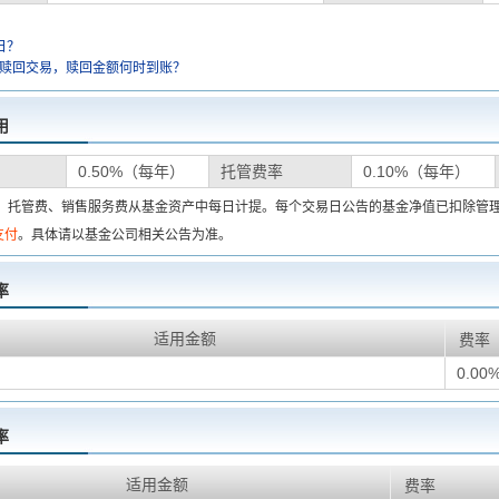
日？
金赎回交易，赎回金额何时到账？
用
0.50%（每年）
托管费率
0.10%（每年）
费、托管费、销售服务费从基金资产中每日计提。每个交易日公告的基金净值已扣除管
支付
。具体请以基金公司相关公告为准。
率
适用金额
费率
0.00
率
适用金额
费率