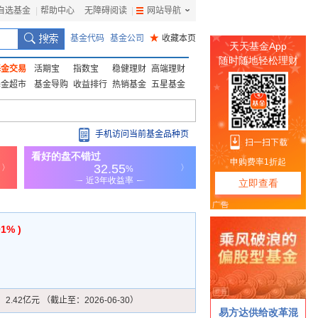
自选基金
|
帮助中心
无障碍阅读
|
网站导航
|
基金代码
基金公司
★
收藏本页
基金交易
活期宝
指数宝
稳健理财
高端理财
基金超市
基金导购
收益排行
热销基金
五星基金
手机访问当前基金品种页
01% )
：
2.42亿元 （截止至：2026-06-30）