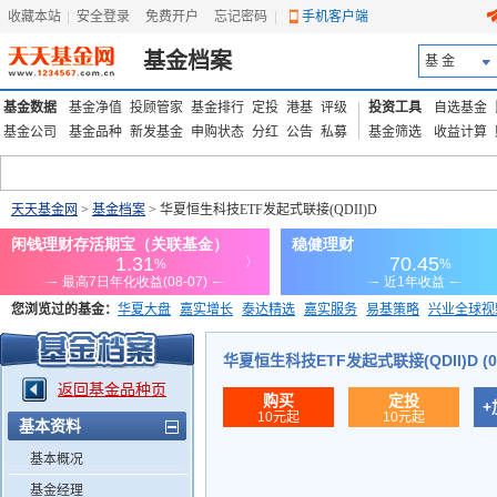
收藏本站
|
安全登录
|
免费开户
忘记密码
|
手机客户端
基金档案
基 金
基金数据
基金净值
投顾管家
基金排行
定投
港基
评级
投资工具
自选基金
基金公司
基金品种
新发基金
申购状态
分红
公告
私募
基金筛选
收益计算
天天基金网
>
基金档案
> 华夏恒生科技ETF发起式联接(QDII)D
您浏览过的基金：
华夏大盘
嘉实增长
泰达精选
嘉实服务
易基策略
兴业全球视
添富优势
华安宏利
上证180价值ETF
上投优势
信诚蓝筹
华夏恒生科技ETF发起式联接(QDII)D (02
返回基金品种页
购买
定投
+
10元起
10元起
基本资料
基本概况
基金经理