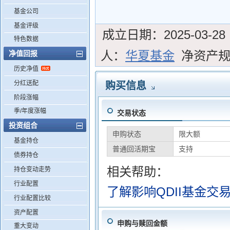
基金公司
基金评级
成立日期：
2025-03-28
特色数据
人：
华夏基金
净资产
净值回报
历史净值
分红送配
购买信息
阶段涨幅
季/年度涨幅
交易状态
投资组合
申购状态
限大额
基金持仓
普通回活期宝
支持
债券持仓
相关帮助：
持仓变动走势
行业配置
了解影响QDII基金交
行业配置比较
资产配置
申购与赎回金额
重大变动