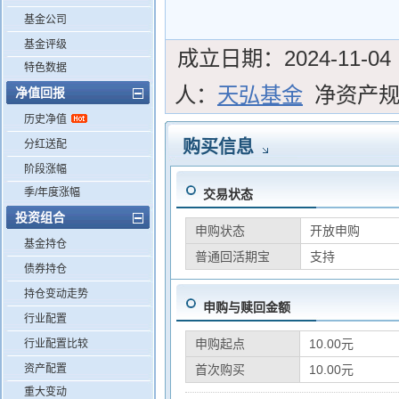
基金公司
基金评级
成立日期：
2024-11-04
特色数据
人：
天弘基金
净资产
净值回报
历史净值
购买信息
分红送配
阶段涨幅
季/年度涨幅
交易状态
投资组合
申购状态
开放申购
基金持仓
普通回活期宝
支持
债券持仓
持仓变动走势
申购与赎回金额
行业配置
申购起点
10.00元
行业配置比较
资产配置
首次购买
10.00元
重大变动