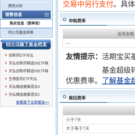
交易中另行支付
。具体
费用分析
销售信息
申购费率
购买信息（费率表）
同公司基金转换
适用金额
---
友情提示：
活期宝买
创新药ETF天弘
天弘创新药精选50ETF联
基金超级
接C
天弘创新药精选50ETF联
优惠费率。
了解基金
接A
生物医药ETF天弘
天弘臻选健康混合A
天弘臻选健康混合C
赎回费率
查看旗下全部基金>>
小于7天
大于等于7天