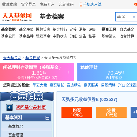
收藏本站
|
安全登录
|
免费开户
忘记密码
|
手机客户端
基金档案
基 金
基金数据
基金净值
投顾管家
基金排行
定投
港基
评级
投资工具
自选基金
基金公司
基金品种
新发基金
申购状态
分红
公告
私募
基金筛选
收益计算
天天基金网
>
基金档案
> 天弘多元收益债券E
您浏览过的基金：
华夏大盘
嘉实增长
泰达精选
嘉实服务
易基策略
兴业全球视
添富优势
华安宏利
上证180价值ETF
上投优势
信诚蓝筹
天弘多元收益债券E (022527)
返回基金品种页
购买
定投
+
10元起
10元起
基本资料
基本概况
基金经理