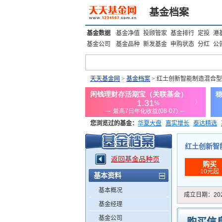
基金档案
基金数据
基金净值
投顾管家
基金排行
定投
港
基金公司
基金品种
新发基金
申购状态
分红
公
天天基金网
>
基金档案
> 红土创新智能制造混合型
您浏览过的基金：
华夏大盘
嘉实增长
泰达精选
添富优势
华安宏利
上证180价值ETF
上投优势
红土创新智能
返回基金品种页
购买
10元起
基本资料
基本概况
成立日期：
20
基金经理
基金公司