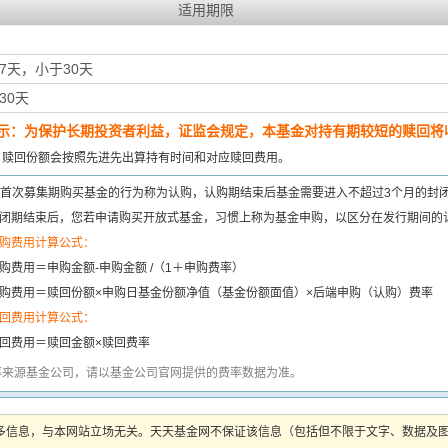
适用期限
7天，小于30天
30天
示：为保护长期投资者利益，证监会规定，本基金对持有期较短的赎回将收
：
赎回份额会按照先进先出算持有时间和对应赎回费用。
首次募集期购买基金的行为称为认购，认购期结束后基金需要进入不超过3个月的封
闭期结束后，您若申请购买开放式基金，习惯上称为基金申购，以区分在发行期间的
购费用计算公式：
购费用＝申购金额-申购金额 /（1＋申购费率）
购费用＝赎回份额×申购日基金份额净值（基金份额面值）×后端申购（认购）费率
回费用计算公式：
回费用＝赎回金额×赎回费率
率来源基金公司，请以基金公司官网提供的费率数据为准。
多信息，与本网站立场无关。天天基金网不保证该信息（包括但不限于文字、数据及