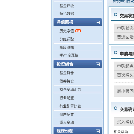
购买信
基金评级
特色数据
交易状
净值回报
申购状态
历史净值
普通回活
分红送配
阶段涨幅
申购与
季/年度涨幅
投资组合
申购起点
基金持仓
首次购买
债券持仓
持仓变动走势
最小赎回
行业配置
行业配置比较
交易确
资产配置
买入确认
重大变动
规模份额
相关帮助：