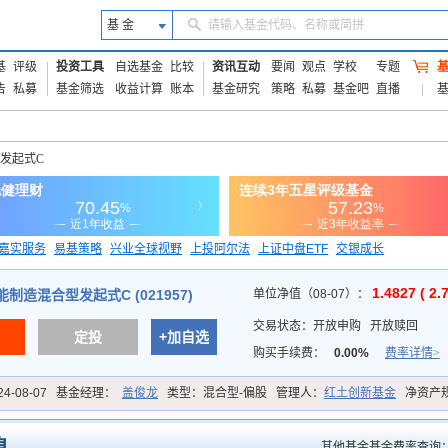
基 金
请输入基金代码、名称或简拼
基
评级
投资工具
自选基金
比较
资讯互动
要闻
观点
学校
专题
告
私募
基金筛选
收益计算
账本
基金研究
策略
私募
基金吧
直播
发起式C
嘉实服务
易基策略
兴业全球视野
上投阿尔法
上证中盘ETF
交银成长
信诚蓝筹
1.4827 ( 2.
制造混合型发起式C (021957)
单位净值（08-07）：
交易状态：
开放申购
开放赎回
定投
+加自选
购买手续费：
0.00%
费率详情>
24-08-07
基金经理：
盖俊龙
类型：
混合型-偏股
管理人：
红土创新基金
净资产
其他基金基金费率查询