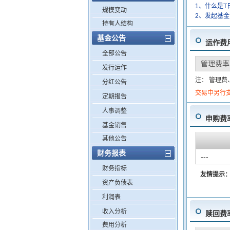
1、什么是T
规模变动
2、发起基
持有人结构
基金公告
运作费
全部公告
管理费率
发行运作
注： 管理
分红公告
交易中另行
定期报告
人事调整
申购费
基金销售
其他公告
财务报表
---
财务指标
友情提示
资产负债表
利润表
收入分析
赎回费
费用分析