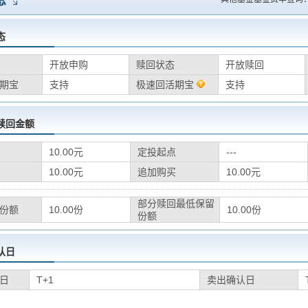
息
态
开放申购
赎回状态
开放赎回
期宝
支持
极速回活期宝
支持
赎回金额
10.00元
定投起点
---
10.00元
追加购买
10.00元
部分赎回最低保留
份额
10.00份
10.00份
份额
认日
日
T+1
卖出确认日