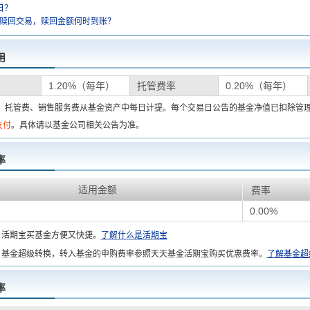
日？
金赎回交易，赎回金额何时到账？
用
1.20%（每年）
托管费率
0.20%（每年）
费、托管费、销售服务费从基金资产中每日计提。每个交易日公告的基金净值已扣除管
支付
。具体请以基金公司相关公告为准。
率
适用金额
费率
0.00%
：
活期宝买基金方便又快捷。
了解什么是活期宝
基金超级转换，转入基金的申购费率参照天天基金活期宝购买优惠费率。
了解基金超
率