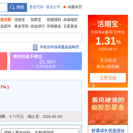
基金代码
基金公司
★
收藏本页
基金交易
活期宝
指数宝
稳健理财
高端理财
基金超市
基金导购
收益排行
热销基金
五星基金
手机访问当前基金品种页
77% )
规模：
0.77亿元 （截止至：2026-06-30）
：