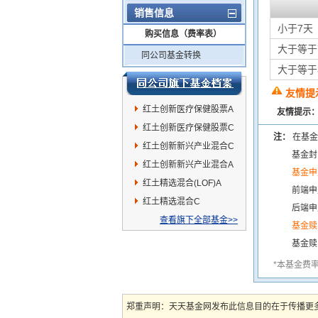
销售信息
小于7天
购买信息（费率表）
大于等于
同公司基金转换
大于等于
友情提
红土创新医疗保健股票A
友情提示
红土创新医疗保健股票C
注：
在基金
红土创新新兴产业混合C
基金封
红土创新新兴产业混合A
基金申
红土精选混合(LOF)A
前端申
红土精选混合C
后端申
查看旗下全部基金>>
基金赎
基金赎
*本基金费
郑重声明：天天基金网发布此信息目的在于传播更