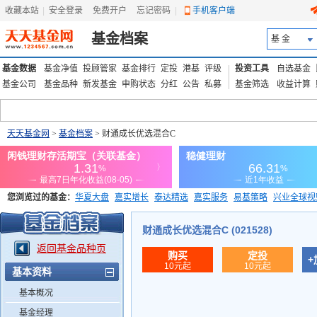
收藏本站
|
安全登录
|
免费开户
忘记密码
|
手机客户端
基金档案
基 金
基金数据
基金净值
投顾管家
基金排行
定投
港基
评级
投资工具
自选基金
基金公司
基金品种
新发基金
申购状态
分红
公告
私募
基金筛选
收益计算
天天基金网
>
基金档案
> 财通成长优选混合C
您浏览过的基金：
华夏大盘
嘉实增长
泰达精选
嘉实服务
易基策略
兴业全球视
添富优势
华安宏利
上证180价值ETF
上投优势
信诚蓝筹
财通成长优选混合C (021528)
返回基金品种页
购买
定投
+
10元起
10元起
基本资料
基本概况
基金经理