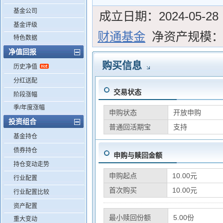
基金公司
成立日期：
2024-05-28
基金评级
财通基金
净资产规模
特色数据
净值回报
购买信息
历史净值
分红送配
交易状态
阶段涨幅
季/年度涨幅
申购状态
开放申购
投资组合
普通回活期宝
支持
基金持仓
债券持仓
申购与赎回金额
持仓变动走势
申购起点
10.00元
行业配置
首次购买
10.00元
行业配置比较
资产配置
最小赎回份额
5.00份
重大变动