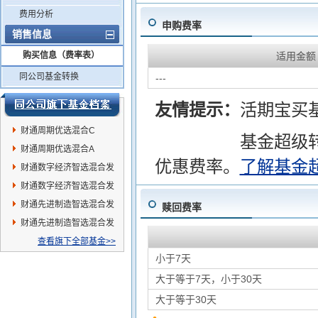
费用分析
申购费率
销售信息
购买信息（费率表）
适用金额
同公司基金转换
---
友情提示：
活期宝买
财通周期优选混合C
基金超级
财通周期优选混合A
优惠费率。
了解基金
财通数字经济智选混合发
起A
财通数字经济智选混合发
起C
财通先进制造智选混合发
赎回费率
起A
财通先进制造智选混合发
起C
查看旗下全部基金>>
小于7天
大于等于7天，小于30天
大于等于30天