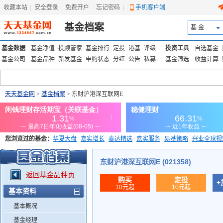
收藏本站
|
安全登录
|
免费开户
忘记密码
|
手机客户端
基金档案
基 金
基金数据
基金净值
投顾管家
基金排行
定投
港基
评级
投资工具
自选基金
基金公司
基金品种
新发基金
申购状态
分红
公告
私募
基金筛选
收益计算
天天基金网
>
基金档案
> 东财沪港深互联网E
您浏览过的基金：
华夏大盘
嘉实增长
泰达精选
嘉实服务
易基策略
兴业全球视
添富优势
华安宏利
上证180价值ETF
上投优势
信诚蓝筹
东财沪港深互联网E (021358)
返回基金品种页
购买
定投
+
10元起
10元起
基本资料
基本概况
基金经理