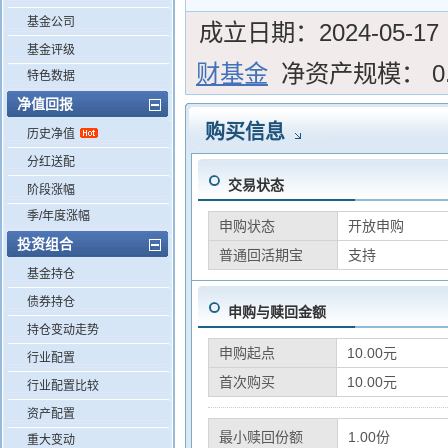
基金公司
成立日期：
2024-05-17
基金评级
财基金
净资产规模：
0
特色数据
净值回报
购买信息
历史净值
分红送配
交易状态
阶段涨幅
季/年度涨幅
申购状态
开放申购
投资组合
普通回活期宝
支持
基金持仓
债券持仓
申购与赎回金额
持仓变动走势
申购起点
10.00元
行业配置
首次购买
10.00元
行业配置比较
资产配置
最小赎回份额
1.00份
重大变动