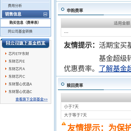
费用分析
申购费率
销售信息
购买信息（费率表）
适用金额
同公司基金转换
---
友情提示：
活期宝买
芯片ETF东财
基金超级
东财芯片E
优惠费率。
了解基金
东财芯片A
东财芯片C
东财慧心优选A
赎回费率
东财慧心优选C
查看旗下全部基金>>
小于7天
大于等于7天
友情提示：为保