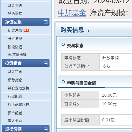
成立日期：
2024-03-12
基金评级
中加基金
净资产规模
特色数据
净值回报
购买信息
历史净值
分红送配
交易状态
阶段涨幅
季/年度涨幅
申购状态
开放申购
投资组合
普通回活期宝
支持
基金持仓
债券持仓
申购与赎回金额
持仓变动走势
申购起点
10.00元
行业配置
首次购买
10.00元
行业配置比较
资产配置
最小赎回份额
0.01份
重大变动
规模份额