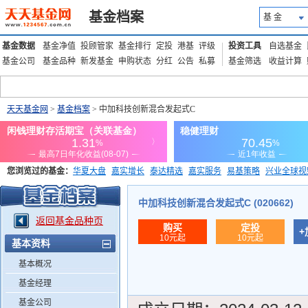
基金档案
基 金
基金数据
基金净值
投顾管家
基金排行
定投
港基
评级
投资工具
自选基金
基金公司
基金品种
新发基金
申购状态
分红
公告
私募
基金筛选
收益计算
天天基金网
>
基金档案
> 中加科技创新混合发起式C
您浏览过的基金：
华夏大盘
嘉实增长
泰达精选
嘉实服务
易基策略
兴业全球视
添富优势
华安宏利
上证180价值ETF
上投优势
信诚蓝筹
中加科技创新混合发起式C (020662)
返回基金品种页
购买
定投
+
10元起
10元起
基本资料
基本概况
基金经理
基金公司