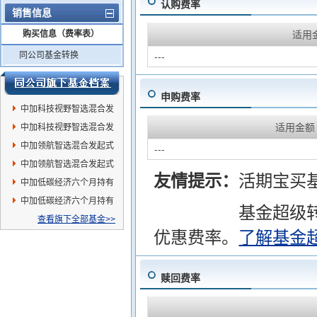
认购费率
销售信息
购买信息（费率表）
适用
同公司基金转换
---
申购费率
中加科技视野智选混合发
适用金额
起式A
中加科技视野智选混合发
起式C
中加领航智选混合发起式
---
C
中加领航智选混合发起式
友情提示：
活期宝买
A
中加低碳经济六个月持有
混合C
中加低碳经济六个月持有
基金超级
混合A
查看旗下全部基金>>
优惠费率。
了解基金
赎回费率