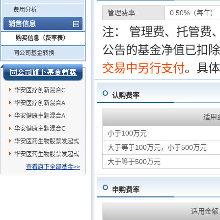
费用分析
管理费率
0.50%（每年）
销售信息
注： 管理费、托管费
购买信息（费率表）
公告的基金净值已扣除
同公司基金转换
交易中另行支付
。具体
华安医疗创新混合C
认购费率
华安医疗创新混合A
华安健康主题混合A
适用
华安健康主题混合C
小于100万元
华安医药生物股票发起式
大于等于100万元，小于500万元
C
华安医药生物股票发起式
大于等于500万元
A
查看旗下全部基金>>
申购费率
适用金额