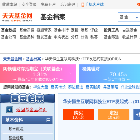
收藏本站
|
安全登录
|
免费开户
忘记密码
|
手机客户端
基金档案
基 金
基金数据
基金净值
投顾管家
基金排行
定投
港基
评级
投资工具
自选基金
基金公司
基金品种
新发基金
申购状态
分红
公告
私募
基金筛选
收益计算
天天基金网
>
基金档案
> 华安恒生互联网科技业ETF发起式联接(QDII)A
您浏览过的基金：
华夏大盘
嘉实增长
泰达精选
嘉实服务
易基策略
兴业全球视
添富优势
华安宏利
上证180价值ETF
上投优势
信诚蓝筹
华安恒生互联网科技业ETF发起式... (019
返回基金品种页
购买
定投
+
10元起
10元起
基本资料
基本概况
基金经理