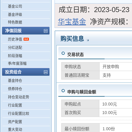
基金公司
成立日期：
2023-05-23
基金评级
华宝基金
净资产规模
特色数据
净值回报
购买信息
历史净值
分红送配
交易状态
阶段涨幅
季/年度涨幅
申购状态
开放申购
投资组合
普通回活期宝
支持
基金持仓
债券持仓
申购与赎回金额
持仓变动走势
申购起点
10.00元
行业配置
首次购买
10.00元
行业配置比较
资产配置
最小赎回份额
1.00份
重大变动