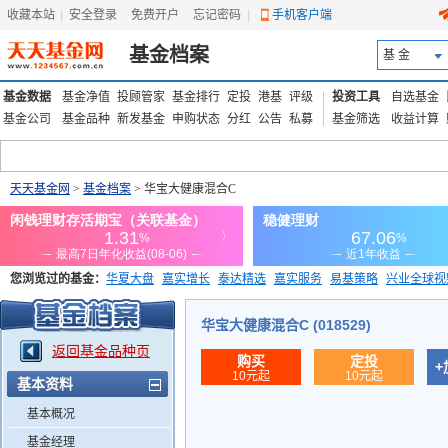
收藏本站
|
安全登录
|
免费开户
忘记密码
|
手机客户端
基金档案
基 金
基金数据
基金净值
投顾管家
基金排行
定投
港基
评级
投资工具
自选基金
基金公司
基金品种
新发基金
申购状态
分红
公告
私募
基金筛选
收益计算
天天基金网
>
基金档案
> 华宝大健康混合C
您浏览过的基金：
华夏大盘
嘉实增长
泰达精选
嘉实服务
易基策略
兴业全球视
添富优势
华安宏利
上证180价值ETF
上投优势
信诚蓝筹
华宝大健康混合C (018529)
返回基金品种页
购买
定投
+
10元起
10元起
基本资料
基本概况
基金经理