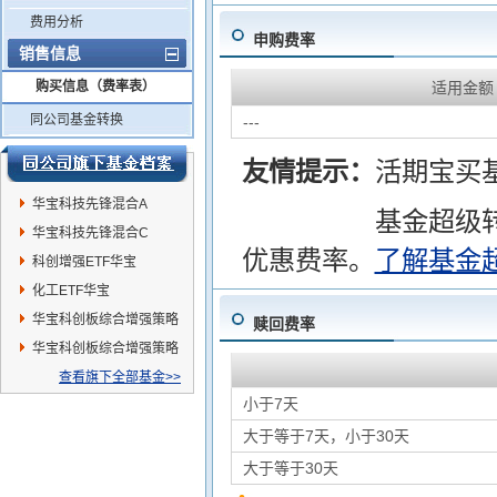
费用分析
申购费率
销售信息
购买信息（费率表）
适用金额
同公司基金转换
---
友情提示：
活期宝买
华宝科技先锋混合A
基金超级
华宝科技先锋混合C
优惠费率。
了解基金
科创增强ETF华宝
化工ETF华宝
华宝科创板综合增强策略
赎回费率
ETF联接A
华宝科创板综合增强策略
ETF联接C
查看旗下全部基金>>
小于7天
大于等于7天，小于30天
大于等于30天