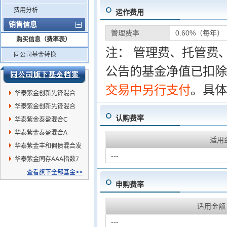
费用分析
运作费用
销售信息
管理费率
0.60%（每年）
购买信息（费率表）
注： 管理费、托管费
同公司基金转换
公告的基金净值已扣除
交易中另行支付
。具体
华泰紫金创新先锋混合
(LOF)C
华泰紫金创新先锋混合
认购费率
(LOF)A
华泰紫金泰盈混合C
华泰紫金泰盈混合A
适用
华泰紫金丰和偏债混合发
---
起E
华泰紫金同存AAA指数7
天持有发起
查看旗下全部基金>>
申购费率
适用金额
---