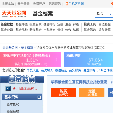
收藏本站
|
安全登录
|
免费开户
忘记密码
|
手机客户端
基金档案
基 金
基金数据
基金净值
投顾管家
基金排行
定投
港基
评级
投资工具
自选基金
基金公司
基金品种
新发基金
申购状态
分红
公告
私募
基金筛选
收益计算
天天基金网
>
基金档案
> 华泰紫金恒生互联网科技业指数型发起基金(QDII)C
您浏览过的基金：
华夏大盘
嘉实增长
泰达精选
嘉实服务
易基策略
兴业全球视
添富优势
华安宏利
上证180价值ETF
上投优势
信诚蓝筹
华泰紫金恒生互联网科技业指数型发... (01
返回基金品种页
购买
定投
+
10元起
100元起
基本资料
基本概况
基金经理