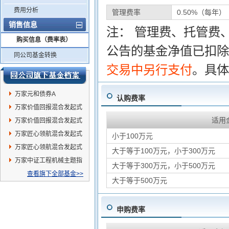
费用分析
管理费率
0.50%（每年）
销售信息
注： 管理费、托管费
购买信息（费率表）
公告的基金净值已扣除
同公司基金转换
交易中另行支付
。具体
万家元和债券A
认购费率
万家价值回报混合发起式
适用
A
万家价值回报混合发起式
C
万家匠心领航混合发起式
小于100万元
A
万家匠心领航混合发起式
大于等于100万元，小于300万元
C
万家中证工程机械主题指
大于等于300万元，小于500万元
数发起式C
查看旗下全部基金>>
大于等于500万元
申购费率