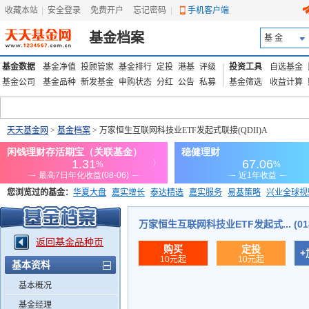
收藏本站
|
安全登录
|
免费开户
忘记密码
|
手机客户端
基金档案
基 金
基金数据
基金净值
投顾管家
基金排行
定投
港基
评级
投资工具
自选基金
基金公司
基金品种
新发基金
申购状态
分红
公告
私募
基金筛选
收益计算
天天基金网
>
基金档案
> 万家恒生互联网科技业ETF发起式联接(QDII)A
您浏览过的基金：
华夏大盘
嘉实增长
泰达精选
嘉实服务
易基策略
兴业全球视
添富优势
华安宏利
上证180价值ETF
上投优势
信诚蓝筹
万家恒生互联网科技业ETF发起式... (018
返回基金品种页
购买
定投
+
10元起
10元起
基本资料
基本概况
基金经理