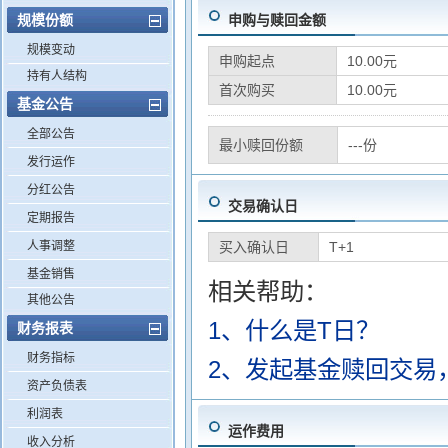
规模份额
申购与赎回金额
规模变动
申购起点
10.00元
持有人结构
首次购买
10.00元
基金公告
全部公告
最小赎回份额
---份
发行运作
分红公告
交易确认日
定期报告
人事调整
买入确认日
T+1
基金销售
相关帮助：
其他公告
1、什么是T日？
财务报表
财务指标
2、发起基金赎回交易
资产负债表
利润表
运作费用
收入分析