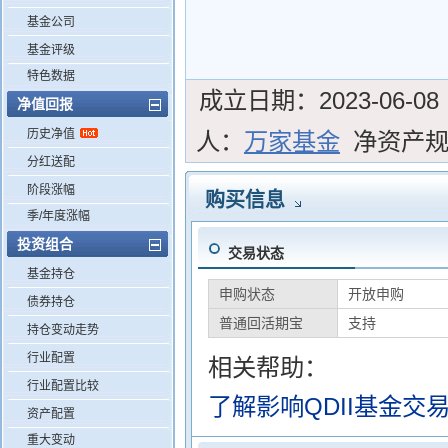
基金公司
基金评级
特色数据
成立日期：
2023-06-08
净值回报
历史净值
人：
万家基金
净资产
分红送配
阶段涨幅
购买信息
季/年度涨幅
投资组合
交易状态
基金持仓
申购状态
开放申购
债券持仓
普通回活期宝
支持
持仓变动走势
行业配置
相关帮助：
行业配置比较
了解影响QDII基金交
资产配置
重大变动