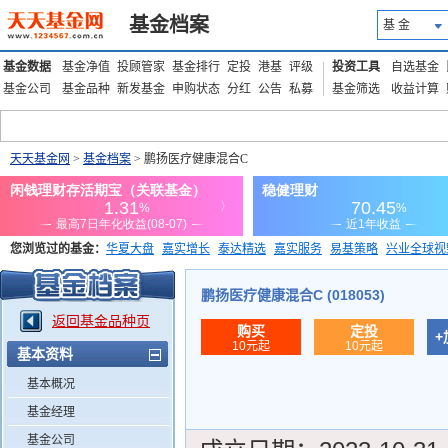
基金档案
基 金
基金数据
基金净值
投顾管家
基金排行
定投
港基
评级
投资工具
自选基金
基金公司
基金品种
新发基金
申购状态
分红
公告
私募
基金筛选
收益计算
天天基金网
>
基金档案
> 鹏扬医疗健康混合C
您浏览过的基金：
华夏大盘
嘉实增长
泰达精选
嘉实服务
易基策略
兴业全球视
添富优势
华安宏利
上证180价值ETF
上投优势
信诚蓝筹
鹏扬医疗健康混合C (018053)
返回基金品种页
购买
定投
+
10元起
10元起
基本资料
基本概况
基金经理
基金公司