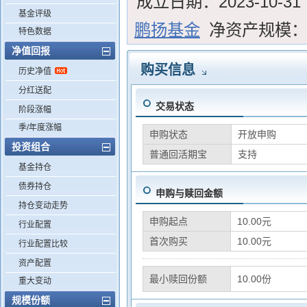
成立日期：
2023-10-31
基金评级
鹏扬基金
净资产规模
特色数据
净值回报
购买信息
历史净值
分红送配
交易状态
阶段涨幅
季/年度涨幅
申购状态
开放申购
投资组合
普通回活期宝
支持
基金持仓
债券持仓
申购与赎回金额
持仓变动走势
申购起点
10.00元
行业配置
首次购买
10.00元
行业配置比较
资产配置
最小赎回份额
10.00份
重大变动
规模份额