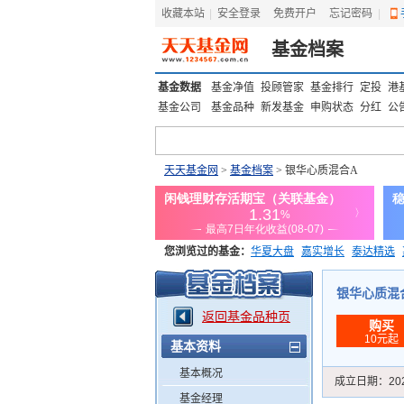
收藏本站
|
安全登录
|
免费开户
忘记密码
|
基金档案
基金数据
基金净值
投顾管家
基金排行
定投
港
基金公司
基金品种
新发基金
申购状态
分红
公
天天基金网
>
基金档案
> 银华心质混合A
您浏览过的基金：
华夏大盘
嘉实增长
泰达精选
添富优势
华安宏利
上证180价值ETF
上投优势
银华心质混合A
返回基金品种页
购买
10元起
基本资料
基本概况
成立日期：
20
基金经理