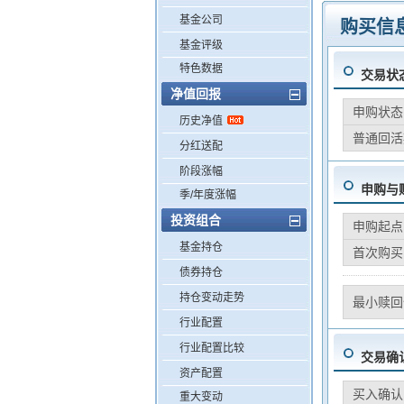
基金公司
购买信
基金评级
特色数据
交易状
净值回报
申购状态
历史净值
普通回活
分红送配
阶段涨幅
申购与
季/年度涨幅
投资组合
申购起点
基金持仓
首次购买
债券持仓
持仓变动走势
最小赎回
行业配置
行业配置比较
交易确
资产配置
买入确认
重大变动