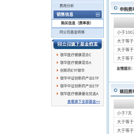
费用分析
申购费
销售信息
购买信息（费率表）
小于100
同公司基金转换
大于等于
大于等于
银华医疗健康混合C
大于等于
银华医疗健康混合A
友情提示
创新药ETF银华
银华中证创新药产业ETF
发起式联接A
银华中证创新药产业ETF
赎回费
发起式联接C
银华医疗健康量化优选A
查看旗下全部基金>>
小于7天
大于等于
大于等于