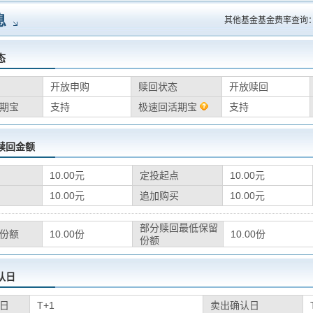
息
其他基金基金费率查询
态
开放申购
赎回状态
开放赎回
期宝
支持
极速回活期宝
支持
赎回金额
10.00元
定投起点
10.00元
10.00元
追加购买
10.00元
部分赎回最低保留
份额
10.00份
10.00份
份额
认日
日
T+1
卖出确认日