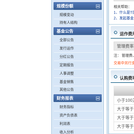
规模份额
相关帮助：
1、什么是T
规模变动
2、发起基
持有人结构
基金公告
运作费
全部公告
管理费率
发行运作
注： 管理
分红公告
交易中另行
定期报告
人事调整
认购费
基金销售
其他公告
财务报表
小于100
财务指标
大于等于
资产负债表
大于等于
利润表
大于等于
收入分析