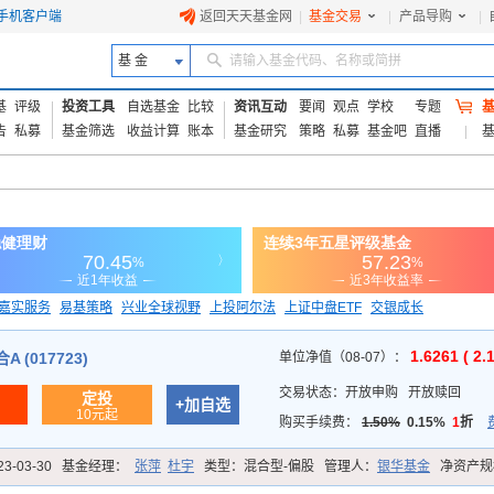
手机客户端
返回天天基金网
|
基金交易
|
产品导购
|
基 金
请输入基金代码、名称或简拼
基
评级
投资工具
自选基金
比较
资讯互动
要闻
观点
学校
专题
告
私募
基金筛选
收益计算
账本
基金研究
策略
私募
基金吧
直播
嘉实服务
易基策略
兴业全球视野
上投阿尔法
上证中盘ETF
交银成长
信诚蓝筹
1.6261 ( 2.
 (017723)
单位净值（08-07）：
交易状态：
开放申购
开放赎回
定投
+加自选
10元起
购买手续费：
1.50%
0.15%
1
折
23-03-30
基金经理：
张萍
杜宇
类型：
混合型-偏股
管理人：
银华基金
净资产规