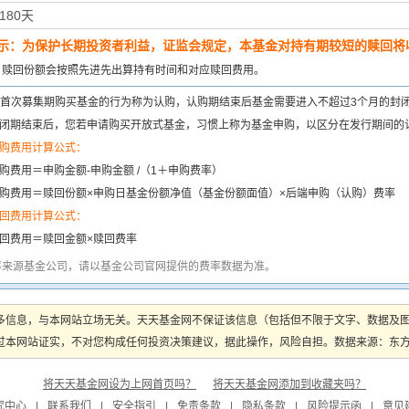
180天
示：为保护长期投资者利益，证监会规定，本基金对持有期较短的赎回将收
：
赎回份额会按照先进先出算持有时间和对应赎回费用。
首次募集期购买基金的行为称为认购，认购期结束后基金需要进入不超过3个月的封
闭期结束后，您若申请购买开放式基金，习惯上称为基金申购，以区分在发行期间的
购费用计算公式：
购费用＝申购金额-申购金额 /（1＋申购费率）
购费用＝赎回份额×申购日基金份额净值（基金份额面值）×后端申购（认购）费率
回费用计算公式：
回费用＝赎回金额×赎回费率
率来源基金公司，请以基金公司官网提供的费率数据为准。
多信息，与本网站立场无关。天天基金网不保证该信息（包括但不限于文字、数据及
本网站证实，不对您构成任何投资决策建议，据此操作，风险自担。数据来源：东方财富
将天天基金网设为上网首页吗？
将天天基金网添加到收藏夹吗？
究中心
|
联系我们
|
安全指引
|
免责条款
|
隐私条款
|
风险提示函
|
意见