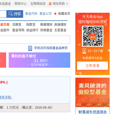
自选基金
|
帮助中心
无障碍阅读
|
网站导航
|
基金代码
基金公司
★
收藏本页
基金交易
活期宝
指数宝
稳健理财
高端理财
基金超市
基金导购
收益排行
热销基金
五星基金
手机访问当前基金品种页
18% )
费率详情>
模：
1.72亿元 （截止至：2026-06-30）