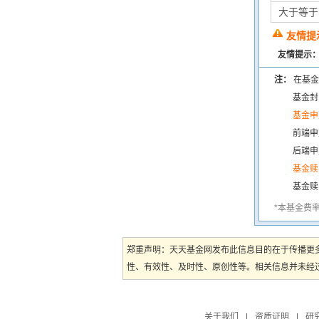
大于等于
友情提
友情提示
注：
在基金
基金封
基金申
前端申
后端申
基金赎
基金赎
*本基金费
郑重声明：天天基金网发布此信息目的在于传播更
性、有效性、及时性、原创性等。相关信息并未经过
关于我们
|
资质证明
|
研