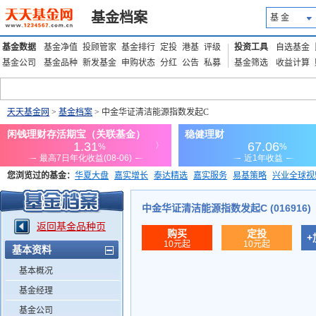
基金档案
基 金
基金数据
基金净值
投顾管家
基金排行
定投
港基
评级
投资工具
自选基金
基金公司
基金品种
新发基金
申购状态
分红
公告
私募
基金筛选
收益计算
天天基金网
>
基金档案
> 中金华证清洁能源指数发起C
您浏览过的基金：
华夏大盘
嘉实增长
泰达精选
嘉实服务
易基策略
兴业全球视
添富优势
华安宏利
上证180价值ETF
上投优势
信诚蓝筹
中金华证清洁能源指数发起C (016916)
返回基金品种页
购买
定投
+
10元起
10元起
基本资料
基本概况
基金经理
基金公司