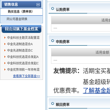
销售信息
认购费率
购买信息（费率表）
同公司基金转换
适用
---
中金科创主题灵活配置混
申购费率
合(LOF)
中金先进制造混合A
中金先进制造混合C
适用金额
中金科创优选混合发起A
---
中金科创优选混合发起C
友情提示：
活期宝买
中金优势领航一年持有混
合C
查看旗下全部基金>>
基金超级
优惠费率。
了解基金
赎回费率