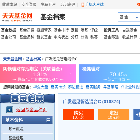
收藏本站
|
安全登录
|
免费开户
忘记密码
|
手机客户端
基金档案
基 金
基金数据
基金净值
投顾管家
基金排行
定投
港基
评级
投资工具
自选基金
基金公司
基金品种
新发基金
申购状态
分红
公告
私募
基金筛选
收益计算
天天基金网
>
基金档案
> 广发远见智选混合C
您浏览过的基金：
华夏大盘
嘉实增长
泰达精选
嘉实服务
易基策略
兴业全球视
添富优势
华安宏利
上证180价值ETF
上投优势
信诚蓝筹
广发远见智选混合C (016874)
返回基金品种页
购买
定投
+
10元起
10元起
基本资料
基本概况
基金经理