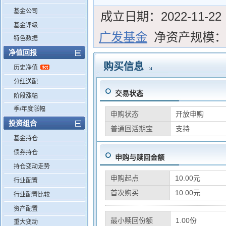
基金公司
成立日期：
2022-11-22
基金评级
广发基金
净资产规模
特色数据
净值回报
购买信息
历史净值
分红送配
交易状态
阶段涨幅
季/年度涨幅
申购状态
开放申购
投资组合
普通回活期宝
支持
基金持仓
债券持仓
申购与赎回金额
持仓变动走势
申购起点
10.00元
行业配置
首次购买
10.00元
行业配置比较
资产配置
最小赎回份额
1.00份
重大变动