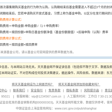
首次募集期购买基金的行为称为认购，认购期结束后基金需要进入不超过3个月的封
闭期结束后，您若申请购买开放式基金，习惯上称为基金申购，以区分在发行期间的
购费用计算公式：
购费用＝申购金额-申购金额 /（1＋申购费率）
购费用＝赎回份额×申购日基金份额净值（基金份额面值）×后端申购（认购）费率
回费用计算公式：
回费用＝赎回金额×赎回费率
率来源基金公司，请以基金公司官网提供的费率数据为准。
多信息，与本网站立场无关。天天基金网不保证该信息（包括但不限于文字、数据及
本网站证实，不对您构成任何投资决策建议，据此操作，风险自担。数据来源：东方财富
将天天基金网设为上网首页吗？
将天天基金网添加到收藏夹吗？
究中心
|
联系我们
|
安全指引
|
免责条款
|
隐私条款
|
风险提示函
|
意见
95021
|
客服邮箱：
vip@1234567.com.cn
|
人工服务时间：工作日 7:30-21:30 
监会批准的基金销售机构[000000303]
。天天基金网所载文章、数据仅供参考，使
中国证监会上海监管局网址：
www.csrc.gov.cn/pub/shanghai