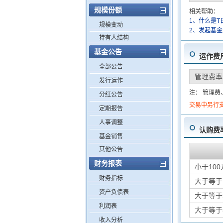
规模份额
相关帮助：
1、什么是T
规模变动
2、发起基
持有人结构
基金公告
运作费
全部公告
管理费率
发行运作
注： 管理
分红公告
交易中另行
定期报告
人事调整
认购费
基金销售
其他公告
财务报表
小于100
财务指标
大于等于
资产负债表
大于等于
利润表
大于等于
收入分析