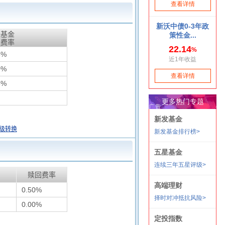
天基金
惠费率
5%
0%
8%
级转换
赎回费率
0.50%
0.00%