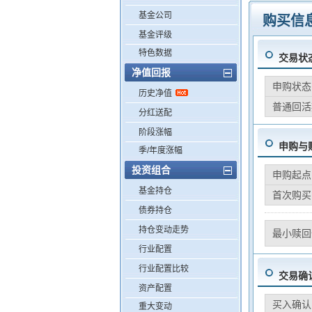
基金公司
购买信
基金评级
特色数据
交易状
净值回报
申购状态
历史净值
普通回活
分红送配
阶段涨幅
申购与
季/年度涨幅
投资组合
申购起点
基金持仓
首次购买
债券持仓
持仓变动走势
最小赎回
行业配置
行业配置比较
交易确
资产配置
买入确认
重大变动