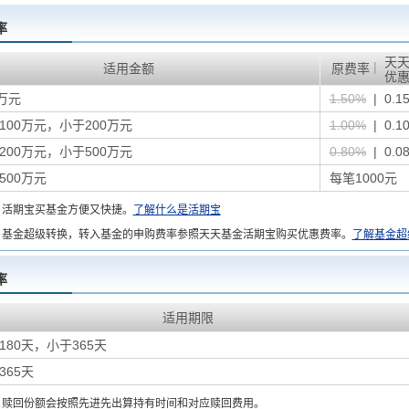
率
天
|
适用金额
原费率
优
万元
1.50%
| 0.1
100万元，小于200万元
1.00%
| 0.1
200万元，小于500万元
0.80%
| 0.0
500万元
每笔1000元
：
活期宝买基金方便又快捷。
了解什么是活期宝
基金超级转换，转入基金的申购费率参照天天基金活期宝购买优惠费率。
了解基金超
率
适用期限
180天，小于365天
365天
：
赎回份额会按照先进先出算持有时间和对应赎回费用。