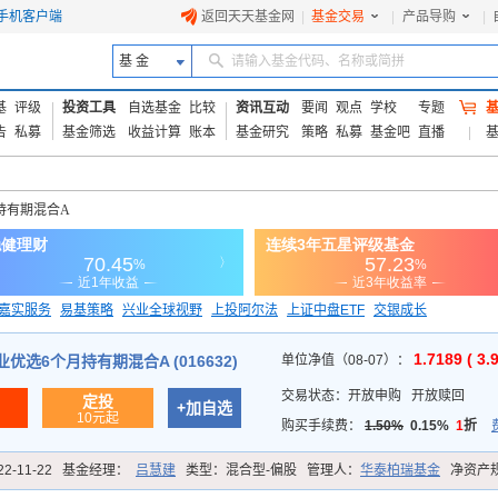
手机客户端
返回天天基金网
|
基金交易
|
产品导购
|
基 金
请输入基金代码、名称或简拼
基
评级
投资工具
自选基金
比较
资讯互动
要闻
观点
学校
专题
告
私募
基金筛选
收益计算
账本
基金研究
策略
私募
基金吧
直播
持有期混合A
嘉实服务
易基策略
兴业全球视野
上投阿尔法
上证中盘ETF
交银成长
信诚蓝筹
1.7189 ( 3.
优选6个月持有期混合A (016632)
单位净值（08-07）：
交易状态：
开放申购
开放赎回
定投
+加自选
10元起
购买手续费：
1.50%
0.15%
1
折
22-11-22
基金经理：
吕慧建
类型：
混合型-偏股
管理人：
华泰柏瑞基金
净资产