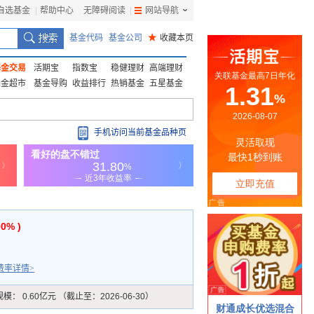
自选基金
|
帮助中心
无障碍阅读
|
网站导航
|
基金代码
基金公司
★
收藏本页
基金交易
活期宝
指数宝
稳健理财
高端理财
基金超市
基金导购
收益排行
热销基金
五星基金
手机访问当前基金品种页
90% )
费率详情>
规模：
0.60亿元 （截止至：2026-06-30）