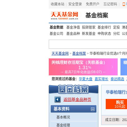
收藏本站
|
安全登录
|
免费开户
忘记密码
|
基金档案
基金数据
基金净值
投顾管家
基金排行
定投
港
基金公司
基金品种
新发基金
申购状态
分红
公
天天基金网
>
基金档案
> 华泰柏瑞行业优选6个月
您浏览过的基金：
华夏大盘
嘉实增长
泰达精选
添富优势
华安宏利
上证180价值ETF
上投优势
华泰柏瑞行业
返回基金品种页
购买
10元起
基本资料
基本概况
成立日期：
20
基金经理