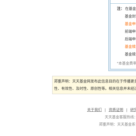
注：
在基金
基金封
基金申
前端申
后端申
基金赎
基金赎
*本基金费
郑重声明：天天基金网发布此信息目的在于传播更
性、有效性、及时性、原创性等。相关信息并未经过
关于我们
|
资质证明
|
研
天天基金客服热线：
郑重声明：
天天基金系证