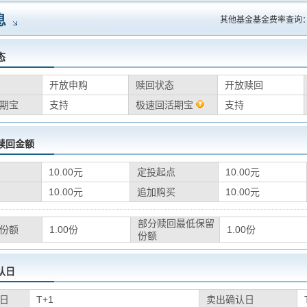
息
其他基金基金费率查询
态
开放申购
赎回状态
开放赎回
期宝
支持
极速回活期宝
支持
赎回金额
10.00元
定投起点
10.00元
10.00元
追加购买
10.00元
部分赎回最低保留
份额
1.00份
1.00份
份额
认日
日
T+1
卖出确认日