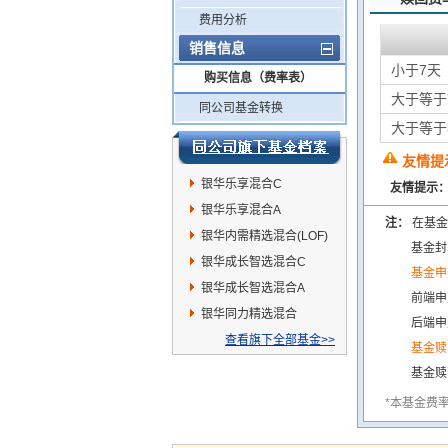
费用分析
销售信息
小于7天
购买信息（费率表）
大于等于
同公司基金转换
大于等于
友情提
银华乐享混合C
友情提示
银华乐享混合A
注：
在基金
银华内需精选混合(LOF)
基金封
银华成长智选混合C
基金申
银华成长智选混合A
前端申
银华同力精选混合
后端申
查看旗下全部基金>>
基金赎
基金赎
*本基金费