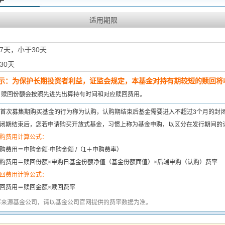
适用期限
7天，小于30天
30天
示：为保护长期投资者利益，证监会规定，本基金对持有期较短的赎回将收
：
赎回份额会按照先进先出算持有时间和对应赎回费用。
首次募集期购买基金的行为称为认购，认购期结束后基金需要进入不超过3个月的封
闭期结束后，您若申请购买开放式基金，习惯上称为基金申购，以区分在发行期间的
购费用计算公式：
购费用＝申购金额-申购金额 /（1＋申购费率）
购费用＝赎回份额×申购日基金份额净值（基金份额面值）×后端申购（认购）费率
回费用计算公式：
回费用＝赎回金额×赎回费率
率来源基金公司，请以基金公司官网提供的费率数据为准。