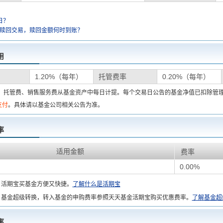
日？
金赎回交易，赎回金额何时到账？
用
1.20%（每年）
托管费率
0.20%（每年）
费、托管费、销售服务费从基金资产中每日计提。每个交易日公告的基金净值已扣除管
支付
。具体请以基金公司相关公告为准。
率
适用金额
费率
0.00%
：
活期宝买基金方便又快捷。
了解什么是活期宝
基金超级转换，转入基金的申购费率参照天天基金活期宝购买优惠费率。
了解基金超
率