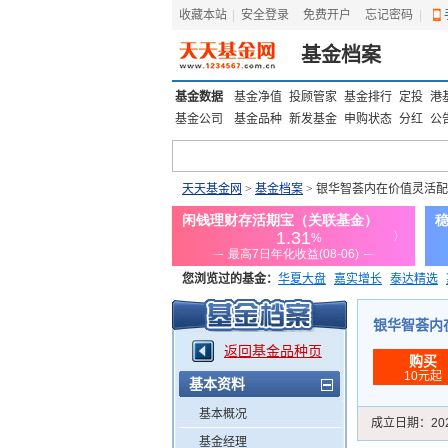
收藏本站
|
安全登录
|
免费开户
忘记密码
|
基金档案
基金数据
基金净值
投顾管家
基金排行
定投
港
基金公司
基金品种
新发基金
申购状态
分红
公
天天基金网
>
基金档案
> 银华智荟内在价值灵活
您浏览过的基金：
华夏大盘
嘉实增长
泰达精选
添富优势
华安宏利
上证180价值ETF
上投优势
银华智荟内在价
返回基金品种页
购买
10元起
基本资料
基本概况
成立日期：
20
基金经理