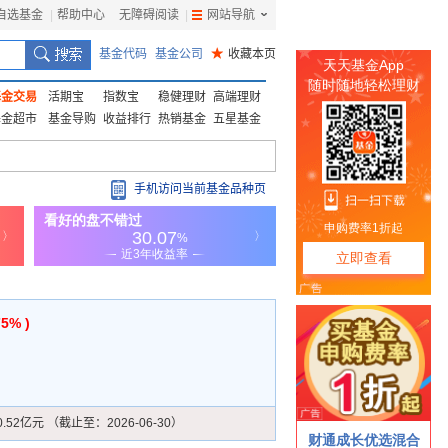
自选基金
|
帮助中心
无障碍阅读
|
网站导航
|
基金代码
基金公司
★
收藏本页
基金交易
活期宝
指数宝
稳健理财
高端理财
基金超市
基金导购
收益排行
热销基金
五星基金
手机访问当前基金品种页
75% )
0.52亿元 （截止至：2026-06-30）