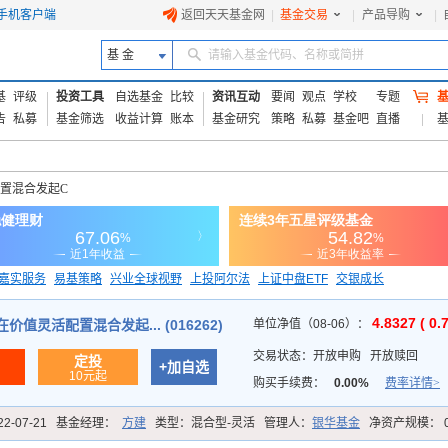
手机客户端
返回天天基金网
|
基金交易
|
产品导购
|
基 金
请输入基金代码、名称或简拼
基
评级
投资工具
自选基金
比较
资讯互动
要闻
观点
学校
专题
告
私募
基金筛选
收益计算
账本
基金研究
策略
私募
基金吧
直播
配置混合发起C
嘉实服务
易基策略
兴业全球视野
上投阿尔法
上证中盘ETF
交银成长
信诚蓝筹
4.8327 ( 0.
值灵活配置混合发起... (016262)
单位净值（08-06）：
交易状态：
开放申购
开放赎回
定投
+加自选
10元起
购买手续费：
0.00%
费率详情>
22-07-21
基金经理：
方建
类型：
混合型-灵活
管理人：
银华基金
净资产规模：