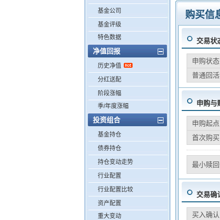
基金公司
购买信
基金评级
特色数据
交易状
净值回报
申购状态
历史净值
普通回活
分红送配
阶段涨幅
申购与
季/年度涨幅
投资组合
申购起点
基金持仓
首次购买
债券持仓
持仓变动走势
最小赎回
行业配置
行业配置比较
交易确
资产配置
买入确认
重大变动