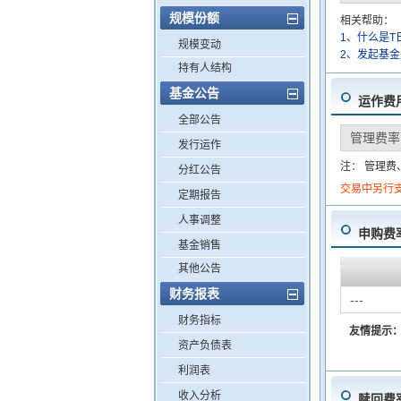
规模份额
相关帮助：
1、什么是T
规模变动
2、发起基
持有人结构
基金公告
运作费
全部公告
管理费率
发行运作
注： 管理
分红公告
交易中另行
定期报告
人事调整
申购费
基金销售
其他公告
财务报表
---
财务指标
友情提示
资产负债表
利润表
收入分析
赎回费