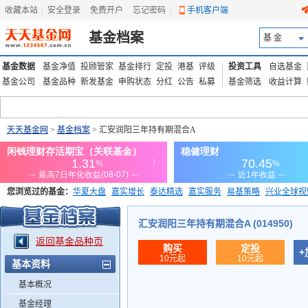
收藏本站
|
安全登录
|
免费开户
忘记密码
|
手机客户端
基金档案
基 金
基金数据
基金净值
投顾管家
基金排行
定投
港基
评级
投资工具
自选基金
基金公司
基金品种
新发基金
申购状态
分红
公告
私募
基金筛选
收益计算
天天基金网
>
基金档案
> 汇安润阳三年持有期混合A
您浏览过的基金：
华夏大盘
嘉实增长
泰达精选
嘉实服务
易基策略
兴业全球视
添富优势
华安宏利
上证180价值ETF
上投优势
信诚蓝筹
汇安润阳三年持有期混合A (014950)
返回基金品种页
购买
定投
+
10元起
10元起
基本资料
基本概况
基金经理