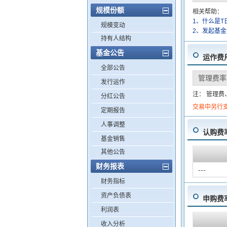
规模份额
相关帮助：
1、什么是T
规模变动
2、发起基
持有人结构
基金公告
运作费
全部公告
管理费率
发行运作
注： 管理
分红公告
交易中另行
定期报告
人事调整
认购费
基金销售
其他公告
财务报表
---
财务指标
资产负债表
申购费
利润表
收入分析