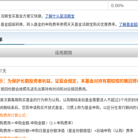
0.00%
：
活期宝买基金方便又快捷。
了解什么是活期宝
基金超级转换，转入基金的申购费率参照天天基金活期宝购买优惠费率。
了解基金超
率
适用期限
7天
示：为保护长期投资者利益，证监会规定，本基金对持有期较短的赎回将收
：
赎回份额会按照先进先出算持有时间和对应赎回费用。
首次募集期购买基金的行为称为认购，认购期结束后基金需要进入不超过3个月的封
闭期结束后，您若申请购买开放式基金，习惯上称为基金申购，以区分在发行期间的
购费用计算公式：
购费用＝申购金额-申购金额 /（1＋申购费率）
购费用＝赎回份额×申购日基金份额净值（基金份额面值）×后端申购（认购）费率