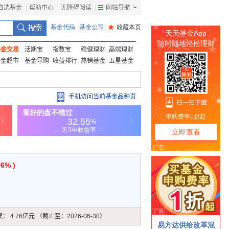
自选基金
|
帮助中心
无障碍阅读
|
网站导航
|
基金代码
基金公司
★
收藏本页
基金交易
活期宝
指数宝
稳健理财
高端理财
基金超市
基金导购
收益排行
热销基金
五星基金
手机访问当前基金品种页
96% )
模：
4.76亿元 （截止至：2026-06-30）