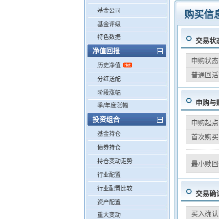
基金公司
购买信
基金评级
特色数据
交易状
净值回报
申购状态
历史净值
普通回活
分红送配
阶段涨幅
申购与
季/年度涨幅
投资组合
申购起点
基金持仓
首次购买
债券持仓
持仓变动走势
最小赎回
行业配置
行业配置比较
交易确
资产配置
买入确认
重大变动