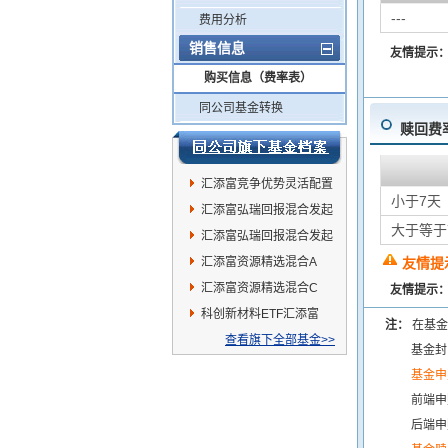
---
费用分析
销售信息
友情提示
购买信息（费率表）
同公司基金转换
赎回费
汇添富竞争优势灵活配置
小于7天
混合
汇添富弘瑞回报混合发起
大于等于
式C
汇添富弘瑞回报混合发起
式A
汇添富资源精选混合A
友情提
汇添富资源精选混合C
友情提示
科创新材料ETF汇添富
注：
在基金
查看旗下全部基金>>
基金封
基金申
前端申
后端申