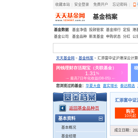
收藏本站
|
安全登录
|
免费开户
忘记密码
|
基金档案
基金数据
基金净值
投顾管家
基金排行
定投
港
基金公司
基金品种
新发基金
申购状态
分红
公
天天基金网
>
基金档案
> 汇添富中证沪港深云计算
您浏览过的基金：
华夏大盘
嘉实增长
泰达精选
添富优势
华安宏利
上证180价值ETF
上投优势
汇添富中证沪港
返回基金品种页
购买
10元起
基本资料
基本概况
成立日期：
20
基金经理