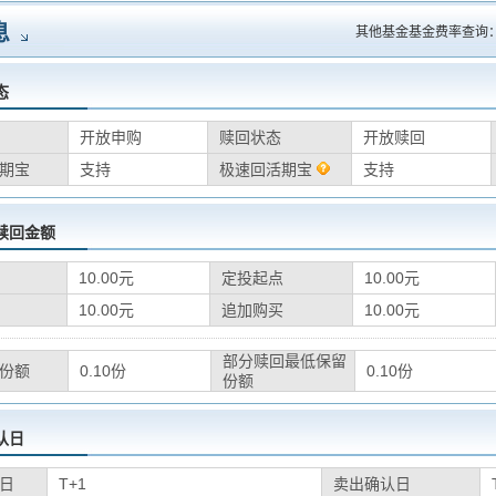
息
其他基金基金费率查询
态
开放申购
赎回状态
开放赎回
期宝
支持
极速回活期宝
支持
赎回金额
10.00元
定投起点
10.00元
10.00元
追加购买
10.00元
部分赎回最低保留
份额
0.10份
0.10份
份额
认日
日
T+1
卖出确认日