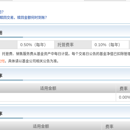
日？
金赎回交易，赎回金额何时到账？
用
0.50%（每年）
托管费率
0.10%（每年）
费、托管费、销售服务费从基金资产中每日计提。每个交易日公告的基金净值已扣除管
支付
。具体请以基金公司相关公告为准。
率
适用金额
费率
0.00
率
适用金额
费率