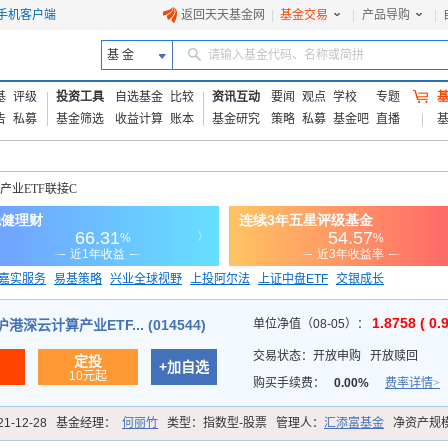
手机客户端
返回天天基金网
|
基金交易
|
产品导购
|
基 金
请输入基金代码、名称或简拼
基
评级
投资工具
自选基金
比较
资讯互动
要闻
观点
学校
专题
告
私募
基金筛选
收益计算
账本
基金研究
策略
私募
基金吧
直播
产业ETF联接C
嘉实服务
易基策略
兴业全球视野
上投阿尔法
上证中盘ETF
交银成长
信诚蓝筹
1.8758 ( 0.
深云计算产业ETF... (014544)
单位净值（08-05）：
交易状态：
开放申购
开放赎回
定投
+加自选
10元起
购买手续费：
0.00%
费率详情>
21-12-28
基金经理：
何丽竹
类型：
指数型-股票
管理人：
汇添富基金
净资产规