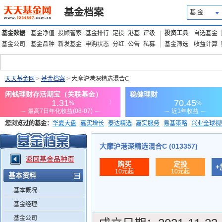
基金档案
基 金
基金数据
基金净值
投顾管家
基金排行
定投
港基
评级
投资工具
自选基金
基金公司
基金品种
新发基金
申购状态
分红
公告
私募
基金筛选
收益计算
天天基金网
>
基金档案
> 大摩沪港深精选混合C
您浏览过的基金：
华夏大盘
嘉实增长
泰达精选
嘉实服务
易基策略
兴业全球视
添富优势
华安宏利
上证180价值ETF
上投优势
信诚蓝筹
大摩沪港深精选混合C (013357)
返回基金品种页
购买
定投
+
10元起
10元起
基本资料
基本概况
基金经理
基金公司