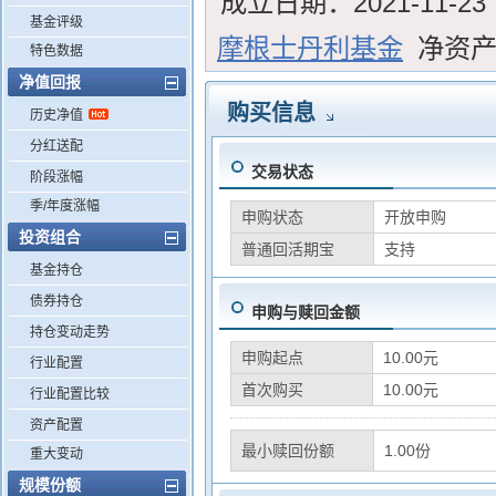
成立日期：
2021-11-23
基金评级
摩根士丹利基金
净资
特色数据
净值回报
购买信息
历史净值
分红送配
交易状态
阶段涨幅
季/年度涨幅
申购状态
开放申购
投资组合
普通回活期宝
支持
基金持仓
债券持仓
申购与赎回金额
持仓变动走势
申购起点
10.00元
行业配置
首次购买
10.00元
行业配置比较
资产配置
最小赎回份额
1.00份
重大变动
规模份额