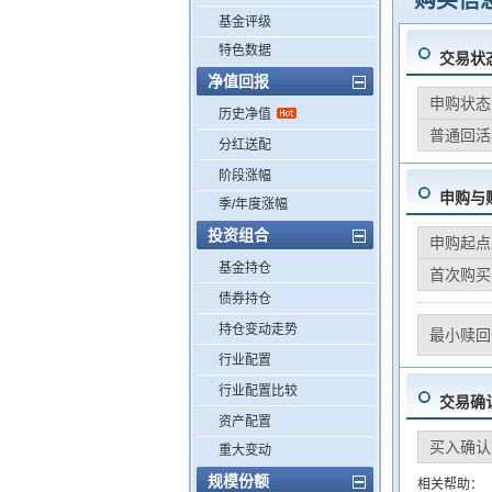
购买信
基金评级
特色数据
交易状
净值回报
申购状态
历史净值
普通回活
分红送配
阶段涨幅
申购与
季/年度涨幅
投资组合
申购起点
基金持仓
首次购买
债券持仓
持仓变动走势
最小赎回
行业配置
行业配置比较
交易确
资产配置
买入确认
重大变动
规模份额
相关帮助：