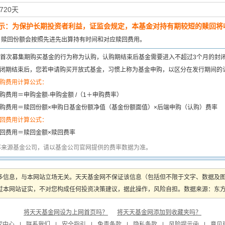
720天
示：为保护长期投资者利益，证监会规定，本基金对持有期较短的赎回将收
：
赎回份额会按照先进先出算持有时间和对应赎回费用。
首次募集期购买基金的行为称为认购，认购期结束后基金需要进入不超过3个月的封
闭期结束后，您若申请购买开放式基金，习惯上称为基金申购，以区分在发行期间的
购费用计算公式：
购费用＝申购金额-申购金额 /（1＋申购费率）
购费用＝赎回份额×申购日基金份额净值（基金份额面值）×后端申购（认购）费率
回费用计算公式：
回费用＝赎回金额×赎回费率
率来源基金公司，请以基金公司官网提供的费率数据为准。
多信息，与本网站立场无关。天天基金网不保证该信息（包括但不限于文字、数据及
本网站证实，不对您构成任何投资决策建议，据此操作，风险自担。数据来源：东方财富
将天天基金网设为上网首页吗？
将天天基金网添加到收藏夹吗？
究中心
|
联系我们
|
安全指引
|
免责条款
|
隐私条款
|
风险提示函
|
意见