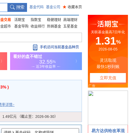
基金代码
基金公司
★
收藏本页
基金交易
活期宝
指数宝
稳健理财
高端理财
基金超市
基金导购
收益排行
热销基金
五星基金
手机访问当前基金品种页
03% )
费率详情>
：
1.49亿元 （截止至：2026-06-30）
：