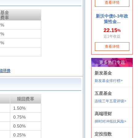
天基金
惠费率
5%
2%
8%
级转换
赎回费率
1.50%
0.75%
0.50%
0.25%