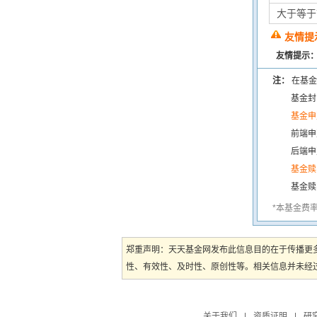
大于等于
友情提
友情提示
注：
在基金
基金封
基金申
前端申
后端申
基金赎
基金赎
*本基金费
郑重声明：天天基金网发布此信息目的在于传播更
性、有效性、及时性、原创性等。相关信息并未经过
关于我们
|
资质证明
|
研