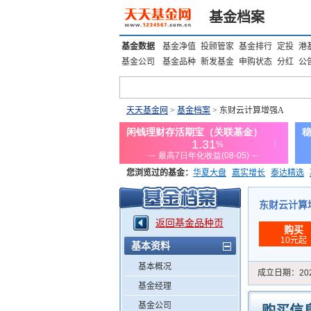
基金档案
基金数据
基金净值
投顾管家
基金排行
定投
港
基金公司
基金品种
新发基金
申购状态
分红
公
天天基金网
>
基金档案
> 东财云计算增强A
您浏览过的基金：
华夏大盘
嘉实增长
泰达精选
添富优势
华安宏利
上证180价值ETF
上投优势
东财云计算增强
返回基金品种页
购买
10元起
基本资料
基本概况
成立日期：
20
基金经理
基金公司