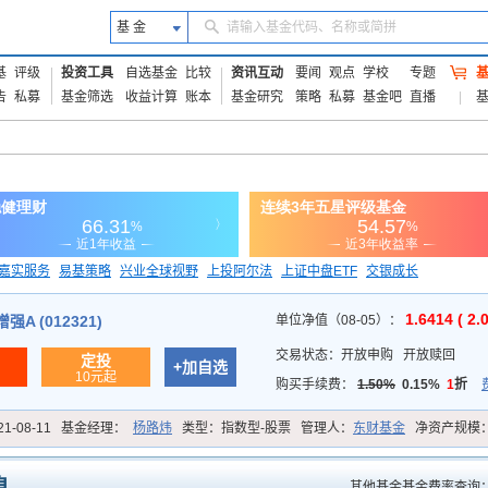
基 金
请输入基金代码、名称或简拼
基
评级
投资工具
自选基金
比较
资讯互动
要闻
观点
学校
专题
告
私募
基金筛选
收益计算
账本
基金研究
策略
私募
基金吧
直播
嘉实服务
易基策略
兴业全球视野
上投阿尔法
上证中盘ETF
交银成长
信诚蓝筹
1.6414 ( 2.
A (012321)
单位净值（08-05）：
交易状态：
开放申购
开放赎回
定投
+加自选
10元起
购买手续费：
1.50%
0.15%
1
折
21-08-11
基金经理：
杨路炜
类型：
指数型-股票
管理人：
东财基金
净资产规模
其他基金基金费率查询