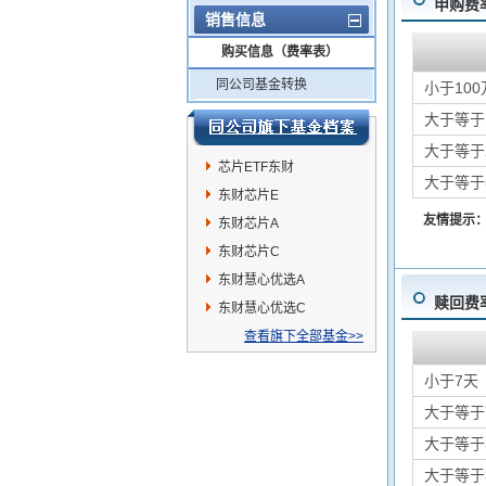
申购费
销售信息
购买信息（费率表）
同公司基金转换
小于100
大于等于
大于等于
芯片ETF东财
大于等于
东财芯片E
友情提示
东财芯片A
东财芯片C
东财慧心优选A
赎回费
东财慧心优选C
查看旗下全部基金>>
小于7天
大于等于
大于等于
大于等于