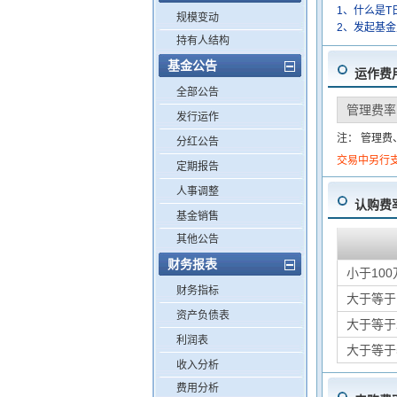
1、什么是T
规模变动
2、发起基
持有人结构
基金公告
运作费
全部公告
管理费率
发行运作
注： 管理
分红公告
交易中另行
定期报告
人事调整
认购费
基金销售
其他公告
财务报表
小于100
财务指标
大于等于
资产负债表
大于等于
利润表
大于等于
收入分析
费用分析