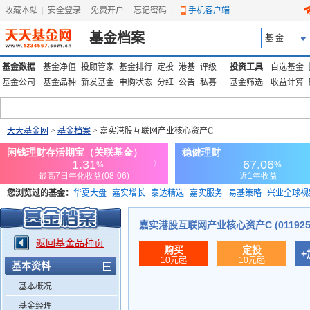
收藏本站
|
安全登录
|
免费开户
忘记密码
|
手机客户端
基金档案
基 金
基金数据
基金净值
投顾管家
基金排行
定投
港基
评级
投资工具
自选基金
基金公司
基金品种
新发基金
申购状态
分红
公告
私募
基金筛选
收益计算
天天基金网
>
基金档案
> 嘉实港股互联网产业核心资产C
您浏览过的基金：
华夏大盘
嘉实增长
泰达精选
嘉实服务
易基策略
兴业全球视
添富优势
华安宏利
上证180价值ETF
上投优势
信诚蓝筹
嘉实港股互联网产业核心资产C (011925
返回基金品种页
购买
定投
+
10元起
10元起
基本资料
基本概况
基金经理