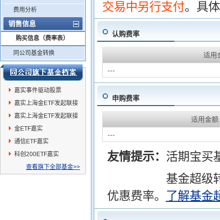
交易中另行支付
。具体
费用分析
销售信息
认购费率
购买信息（费率表）
同公司基金转换
适用
---
嘉实事件驱动股票
申购费率
嘉实上海金ETF发起联接
C
嘉实上海金ETF发起联接
适用金额
A
金ETF嘉实
---
通信ETF嘉实
友情提示：
活期宝买
科创200ETF嘉实
查看旗下全部基金>>
基金超级
优惠费率。
了解基金