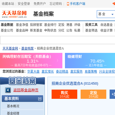
收藏本站
|
安全登录
|
免费开户
忘记密码
|
手机客户端
基金档案
基 金
基金数据
基金净值
投顾管家
基金排行
定投
港基
评级
投资工具
自选基金
基金公司
基金品种
新发基金
申购状态
分红
公告
私募
基金筛选
收益计算
天天基金网
>
基金档案
> 招商企业优选混合A
您浏览过的基金：
华夏大盘
嘉实增长
泰达精选
嘉实服务
易基策略
兴业全球视
添富优势
华安宏利
上证180价值ETF
上投优势
信诚蓝筹
招商企业优选混合A (011450)
返回基金品种页
购买
定投
+
10元起
10元起
基本资料
基本概况
基金经理