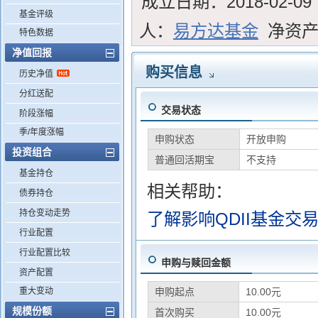
成立日期：
2018-02-09
基金评级
人：
易方达基金
净资
特色数据
净值回报
购买信息
历史净值
分红送配
交易状态
阶段涨幅
季/年度涨幅
申购状态
开放申购
投资组合
普通回活期宝
不支持
基金持仓
相关帮助：
债券持仓
持仓变动走势
了解影响QDII基金交
行业配置
行业配置比较
申购与赎回金额
资产配置
重大变动
申购起点
10.00元
规模份额
首次购买
10.00元