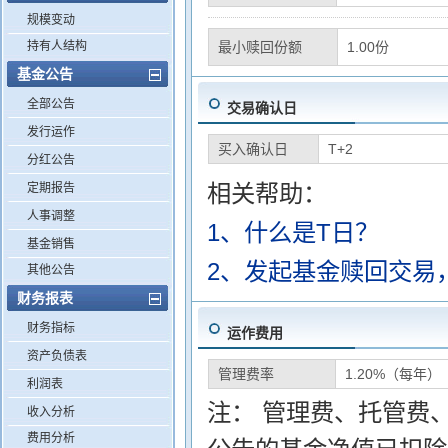
规模变动
持有人结构
最小赎回份额
1.00份
基金公告
全部公告
交易确认日
发行运作
买入确认日
T+2
分红公告
相关帮助：
定期报告
人事调整
1、什么是T日？
基金销售
2、发起基金赎回交易
其他公告
财务报表
财务指标
运作费用
资产负债表
管理费率
1.20%（每年）
利润表
注： 管理费、托管费
收入分析
费用分析