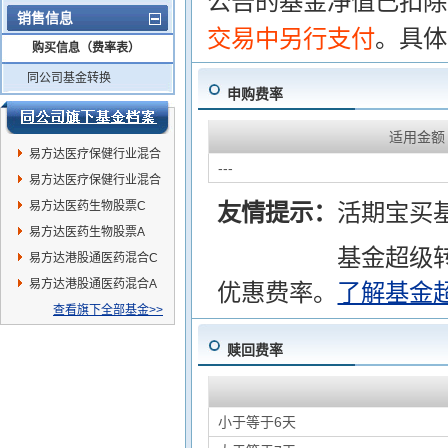
公告的基金净值已扣除
销售信息
交易中另行支付
。具体
购买信息（费率表）
同公司基金转换
申购费率
适用金额
易方达医疗保健行业混合
---
A
易方达医疗保健行业混合
C
易方达医药生物股票C
友情提示：
活期宝买
易方达医药生物股票A
基金超级
易方达港股通医药混合C
易方达港股通医药混合A
优惠费率。
了解基金
查看旗下全部基金>>
赎回费率
小于等于6天