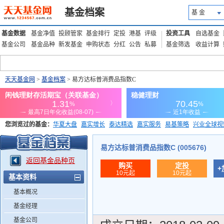
基金档案
基 金
基金数据
基金净值
投顾管家
基金排行
定投
港基
评级
投资工具
自选基金
基金公司
基金品种
新发基金
申购状态
分红
公告
私募
基金筛选
收益计算
天天基金网
>
基金档案
> 易方达标普消费品指数C
您浏览过的基金：
华夏大盘
嘉实增长
泰达精选
嘉实服务
易基策略
兴业全球视
添富优势
华安宏利
上证180价值ETF
上投优势
信诚蓝筹
易方达标普消费品指数C (005676)
返回基金品种页
购买
定投
+
10元起
10元起
基本资料
基本概况
基金经理
基金公司