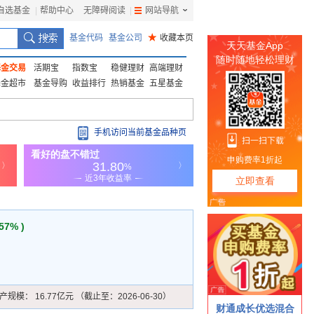
自选基金
|
帮助中心
无障碍阅读
|
网站导航
|
基金代码
基金公司
★
收藏本页
基金交易
活期宝
指数宝
稳健理财
高端理财
基金超市
基金导购
收益排行
热销基金
五星基金
手机访问当前基金品种页
.57% )
产规模：
16.77亿元 （截止至：2026-06-30）