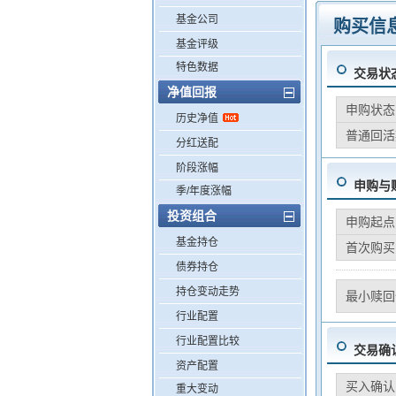
基金公司
购买信
基金评级
特色数据
交易状
净值回报
申购状态
历史净值
普通回活
分红送配
阶段涨幅
申购与
季/年度涨幅
投资组合
申购起点
基金持仓
首次购买
债券持仓
持仓变动走势
最小赎回
行业配置
行业配置比较
交易确
资产配置
买入确认
重大变动