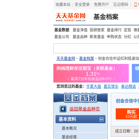
收藏本站
|
安全登录
|
免费开户
忘记密码
|
基金档案
基金数据
基金净值
投顾管家
基金排行
定投
港
基金公司
基金品种
新发基金
申购状态
分红
公
天天基金网
>
基金档案
> 创金合信中证红利低波动
您浏览过的基金：
华夏大盘
嘉实增长
泰达精选
添富优势
华安宏利
上证180价值ETF
上投优势
创金合信中证
返回基金品种页
购买
10元起
基本资料
基本概况
成立日期：
20
基金经理