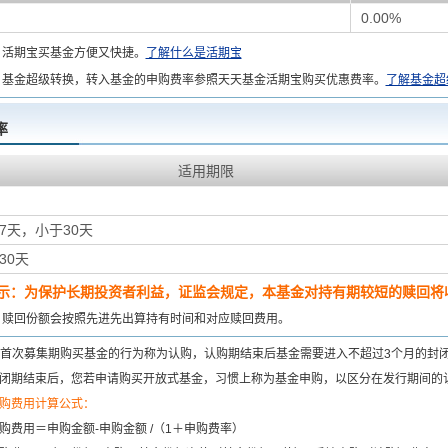
0.00%
：
活期宝买基金方便又快捷。
了解什么是活期宝
基金超级转换，转入基金的申购费率参照天天基金活期宝购买优惠费率。
了解基金超
率
适用期限
7天，小于30天
30天
示：为保护长期投资者利益，证监会规定，本基金对持有期较短的赎回将收
：
赎回份额会按照先进先出算持有时间和对应赎回费用。
首次募集期购买基金的行为称为认购，认购期结束后基金需要进入不超过3个月的封
闭期结束后，您若申请购买开放式基金，习惯上称为基金申购，以区分在发行期间的
购费用计算公式：
购费用＝申购金额-申购金额 /（1＋申购费率）