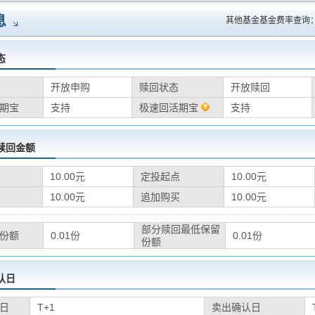
息
其他基金基金费率查询
态
开放申购
赎回状态
开放赎回
期宝
支持
极速回活期宝
支持
赎回金额
10.00元
定投起点
10.00元
10.00元
追加购买
10.00元
部分赎回最低保留
份额
0.01份
0.01份
份额
认日
日
T+1
卖出确认日