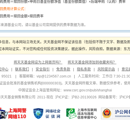
购费用＝赎回份额×申购日基金份额净值（基金份额面值）×后端申购（认购）费率
回费用计算公式：
回费用＝赎回金额×赎回费率
率来源基金公司，请以基金公司官网提供的费率数据为准。
多信息，与本网站立场无关。天天基金网不保证该信息（包括但不限于文字、数据及
本网站证实，不对您构成任何投资决策建议，据此操作，风险自担。数据来源：东方财富
将天天基金网设为上网首页吗？
将天天基金网添加到收藏夹吗？
究中心
|
联系我们
|
安全指引
|
免责条款
|
隐私条款
|
风险提示函
|
意见
95021
|
客服邮箱：
vip@1234567.com.cn
|
人工服务时间：工作日 7:30-21:30 
监会批准的基金销售机构[000000303]
。天天基金网所载文章、数据仅供参考，使
中国证监会上海监管局网址：
www.csrc.gov.cn/pub/shanghai
 上海天天基金销售有限公司 2011-现在 沪ICP证：沪B2-20130026
网站备案号：沪ICP备1