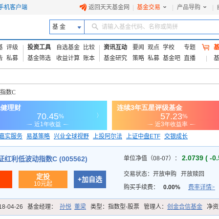
手机客户端
返回天天基金网
|
基金交易
|
产品导购
|
基 金
请输入基金代码、名称或简拼
基
评级
投资工具
自选基金
比较
资讯互动
要闻
观点
学校
专题
告
私募
基金筛选
收益计算
账本
基金研究
策略
私募
基金吧
直播
指数C
嘉实服务
易基策略
兴业全球视野
上投阿尔法
上证中盘ETF
交银成长
信诚蓝筹
2.0739 ( -0
红利低波动指数C (005562)
单位净值（08-07）：
交易状态：
开放申购
开放赎回
定投
+加自选
10元起
购买手续费：
0.00%
费率详情>
18-04-26
基金经理：
孙悦
董梁
类型：
指数型-股票
管理人：
创金合信基金
净资