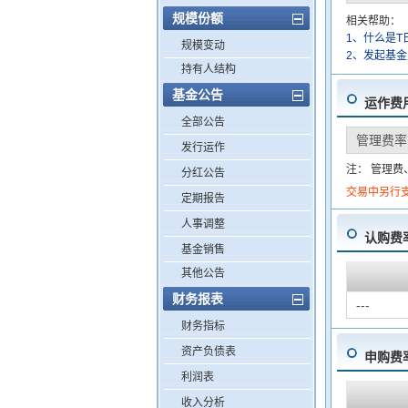
规模份额
相关帮助：
1、什么是T
规模变动
2、发起基
持有人结构
基金公告
运作费
全部公告
管理费率
发行运作
注： 管理
分红公告
交易中另行
定期报告
人事调整
认购费
基金销售
其他公告
财务报表
---
财务指标
资产负债表
申购费
利润表
收入分析