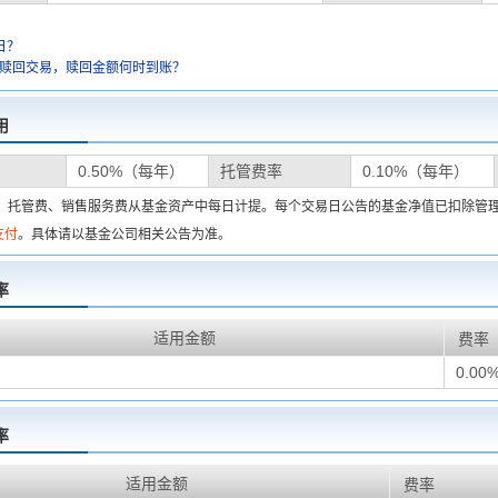
日？
金赎回交易，赎回金额何时到账？
用
0.50%（每年）
托管费率
0.10%（每年）
费、托管费、销售服务费从基金资产中每日计提。每个交易日公告的基金净值已扣除管
支付
。具体请以基金公司相关公告为准。
率
适用金额
费率
0.00
率
适用金额
费率