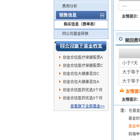
---
费用分析
销售信息
友情提示
购买信息（费率表）
同公司基金转换
赎回费
创金合信医疗保健股票A
小于7天
创金合信医疗保健股票C
大于等于
创金合信大健康混合C
大于等于
创金合信大健康混合A
创金合信医药优选3个月
友情提
持有混合C
创金合信医药优选3个月
友情提示
持有混合A
查看旗下全部基金>>
注：
在基金
基金封
基金申
前端申