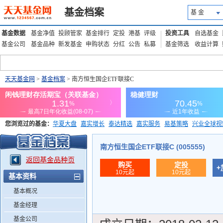
基金档案
基 金
基金数据
基金净值
投顾管家
基金排行
定投
港基
评级
投资工具
自选基金
基金公司
基金品种
新发基金
申购状态
分红
公告
私募
基金筛选
收益计算
天天基金网
>
基金档案
> 南方恒生国企ETF联接C
您浏览过的基金：
华夏大盘
嘉实增长
泰达精选
嘉实服务
易基策略
兴业全球视
添富优势
华安宏利
上证180价值ETF
上投优势
信诚蓝筹
南方恒生国企ETF联接C (005555)
返回基金品种页
购买
定投
+
10元起
10元起
基本资料
基本概况
基金经理
基金公司