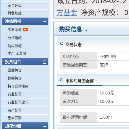
成立日期：
2018-02-12
基金评级
方基金
净资产规模：
0
特色数据
净值回报
购买信息
历史净值
分红送配
交易状态
阶段涨幅
季/年度涨幅
申购状态
开放申购
投资组合
普通回活期宝
支持
基金持仓
债券持仓
申购与赎回金额
持仓变动走势
申购起点
10.00元
行业配置
首次购买
10.00元
行业配置比较
资产配置
最小赎回份额
1.00份
重大变动
规模份额