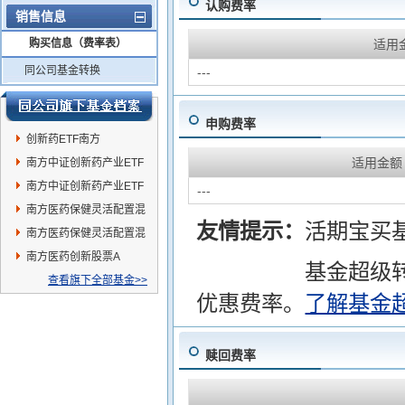
认购费率
销售信息
购买信息（费率表）
适用
同公司基金转换
---
申购费率
创新药ETF南方
适用金额
南方中证创新药产业ETF
发起联接C
南方中证创新药产业ETF
---
发起联接A
南方医药保健灵活配置混
友情提示：
活期宝买
合A
南方医药保健灵活配置混
合C
南方医药创新股票A
基金超级
查看旗下全部基金>>
优惠费率。
了解基金
赎回费率