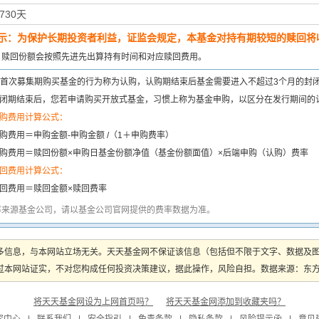
730天
示：为保护长期投资者利益，证监会规定，本基金对持有期较短的赎回将收
：
赎回份额会按照先进先出算持有时间和对应赎回费用。
首次募集期购买基金的行为称为认购，认购期结束后基金需要进入不超过3个月的封
闭期结束后，您若申请购买开放式基金，习惯上称为基金申购，以区分在发行期间的
购费用计算公式：
购费用＝申购金额-申购金额 /（1＋申购费率）
购费用＝赎回份额×申购日基金份额净值（基金份额面值）×后端申购（认购）费率
回费用计算公式：
回费用＝赎回金额×赎回费率
率来源基金公司，请以基金公司官网提供的费率数据为准。
多信息，与本网站立场无关。天天基金网不保证该信息（包括但不限于文字、数据及
本网站证实，不对您构成任何投资决策建议，据此操作，风险自担。数据来源：东方财富
将天天基金网设为上网首页吗？
将天天基金网添加到收藏夹吗？