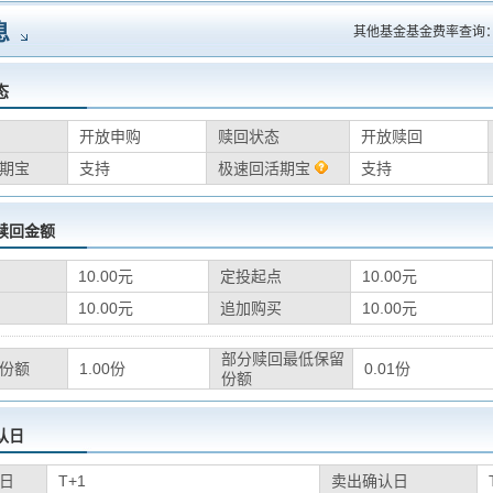
息
其他基金基金费率查询
态
开放申购
赎回状态
开放赎回
期宝
支持
极速回活期宝
支持
赎回金额
10.00元
定投起点
10.00元
10.00元
追加购买
10.00元
部分赎回最低保留
份额
1.00份
0.01份
份额
认日
日
T+1
卖出确认日