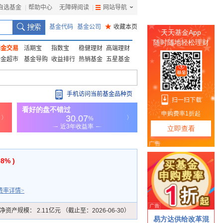
自选基金
|
帮助中心
无障碍阅读
|
网站导航
|
基金代码
基金公司
★
收藏本页
基金交易
活期宝
指数宝
稳健理财
高端理财
基金超市
基金导购
收益排行
热销基金
五星基金
手机访问当前基金品种页
08% )
费率详情>
净资产规模：
2.11亿元 （截止至：2026-06-30）