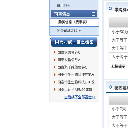
费用分析
申购费
销售信息
购买信息（费率表）
同公司基金转换
小于50
大于等于
大于等于
国泰农盈债券C
大于等于
国泰农盈债券A
友情提示
国泰聚禾纯债债券C
国泰恒生生物科技ETF发
起联接A
国泰恒生生物科技ETF发
赎回费
起联接C
国泰上证科创板50成份
ETF发起联接C
查看旗下全部基金>>
小于7天
大于等于
大于等于