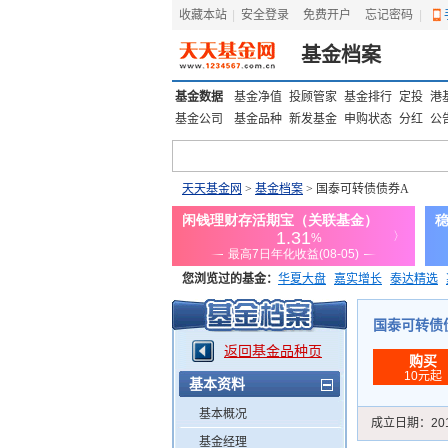
收藏本站
|
安全登录
|
免费开户
忘记密码
|
基金档案
基金数据
基金净值
投顾管家
基金排行
定投
港
基金公司
基金品种
新发基金
申购状态
分红
公
天天基金网
>
基金档案
> 国泰可转债债券A
您浏览过的基金：
华夏大盘
嘉实增长
泰达精选
添富优势
华安宏利
上证180价值ETF
上投优势
国泰可转债债券
返回基金品种页
购买
10元起
基本资料
基本概况
成立日期：
20
基金经理