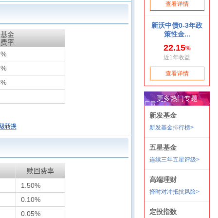
天基金
惠费率
8%
6%
4%
级转换
赎回费率
1.50%
0.10%
0.05%