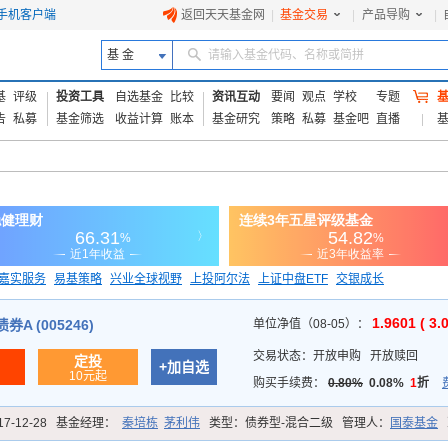
手机客户端
返回天天基金网
|
基金交易
|
产品导购
|
基 金
请输入基金代码、名称或简拼
基
评级
投资工具
自选基金
比较
资讯互动
要闻
观点
学校
专题
告
私募
基金筛选
收益计算
账本
基金研究
策略
私募
基金吧
直播
嘉实服务
易基策略
兴业全球视野
上投阿尔法
上证中盘ETF
交银成长
信诚蓝筹
1.9601 ( 3.
A (005246)
单位净值（08-05）：
交易状态：
开放申购
开放赎回
定投
+加自选
10元起
购买手续费：
0.80%
0.08%
1
折
17-12-28
基金经理：
秦培栋
茅利伟
类型：
债券型-混合二级
管理人：
国泰基金