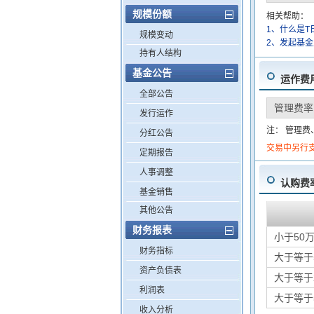
规模份额
相关帮助：
1、什么是T
规模变动
2、发起基
持有人结构
基金公告
运作费
全部公告
管理费率
发行运作
注： 管理
分红公告
交易中另行
定期报告
人事调整
认购费
基金销售
其他公告
财务报表
小于50
财务指标
大于等于
资产负债表
大于等于
利润表
大于等于
收入分析