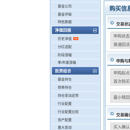
基金公司
购买信
基金评级
特色数据
交易状
净值回报
申购状态
历史净值
普通回活
分红送配
阶段涨幅
申购与
季/年度涨幅
投资组合
申购起点
基金持仓
首次购买
债券持仓
持仓变动走势
最小赎回
行业配置
行业配置比较
交易确
资产配置
买入确认
重大变动