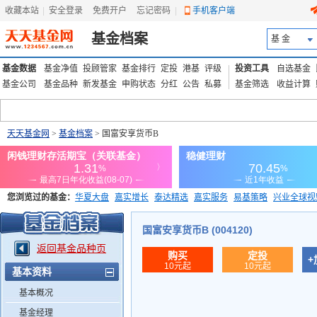
收藏本站
|
安全登录
|
免费开户
忘记密码
|
手机客户端
基金档案
基 金
基金数据
基金净值
投顾管家
基金排行
定投
港基
评级
投资工具
自选基金
基金公司
基金品种
新发基金
申购状态
分红
公告
私募
基金筛选
收益计算
天天基金网
>
基金档案
> 国富安享货币B
您浏览过的基金：
华夏大盘
嘉实增长
泰达精选
嘉实服务
易基策略
兴业全球视
添富优势
华安宏利
上证180价值ETF
上投优势
信诚蓝筹
国富安享货币B (004120)
返回基金品种页
购买
定投
+
10元起
10元起
基本资料
基本概况
基金经理