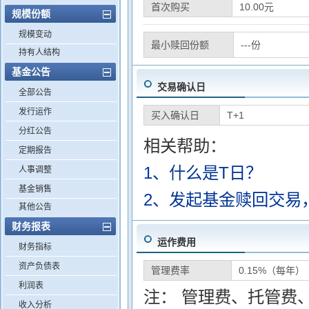
首次购买
10.00元
规模份额
规模变动
最小赎回份额
---份
持有人结构
基金公告
交易确认日
全部公告
发行运作
买入确认日
T+1
分红公告
相关帮助：
定期报告
1、什么是T日？
人事调整
基金销售
2、发起基金赎回交易
其他公告
财务报表
运作费用
财务指标
资产负债表
管理费率
0.15%（每年）
利润表
注： 管理费、托管费
收入分析