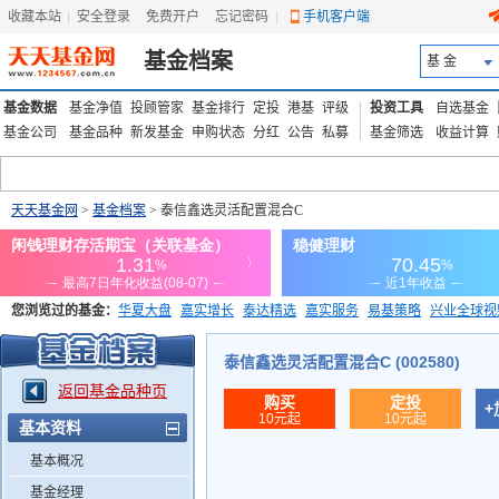
收藏本站
|
安全登录
|
免费开户
忘记密码
|
手机客户端
基金档案
基 金
基金数据
基金净值
投顾管家
基金排行
定投
港基
评级
投资工具
自选基金
基金公司
基金品种
新发基金
申购状态
分红
公告
私募
基金筛选
收益计算
天天基金网
>
基金档案
> 泰信鑫选灵活配置混合C
您浏览过的基金：
华夏大盘
嘉实增长
泰达精选
嘉实服务
易基策略
兴业全球视
添富优势
华安宏利
上证180价值ETF
上投优势
信诚蓝筹
泰信鑫选灵活配置混合C (002580)
返回基金品种页
购买
定投
+
10元起
10元起
基本资料
基本概况
基金经理