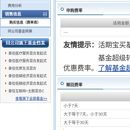
费用分析
申购费率
销售信息
购买信息（费率表）
适用金额
同公司基金转换
---
友情提示：
活期宝买
泰信医疗服务混合发起式
基金超级
C
泰信医疗服务混合发起式
优惠费率。
了解基金
A
泰信优质生活混合
泰信低碳经济混合发起式
C
泰信低碳经济混合发起式
赎回费率
A
泰信互联网+主题混合C
查看旗下全部基金>>
小于7天
大于等于7天，小于30天
大于等于30天