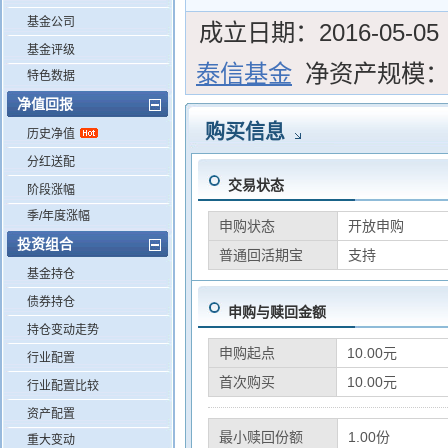
基金公司
成立日期：
2016-05-05
基金评级
泰信基金
净资产规模
特色数据
净值回报
购买信息
历史净值
分红送配
交易状态
阶段涨幅
季/年度涨幅
申购状态
开放申购
投资组合
普通回活期宝
支持
基金持仓
债券持仓
申购与赎回金额
持仓变动走势
申购起点
10.00元
行业配置
首次购买
10.00元
行业配置比较
资产配置
最小赎回份额
1.00份
重大变动