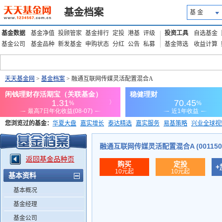
基金档案
基 金
基金数据
基金净值
投顾管家
基金排行
定投
港基
评级
投资工具
自选基金
基金公司
基金品种
新发基金
申购状态
分红
公告
私募
基金筛选
收益计算
天天基金网
>
基金档案
> 融通互联网传媒灵活配置混合A
您浏览过的基金：
华夏大盘
嘉实增长
泰达精选
嘉实服务
易基策略
兴业全球视
添富优势
华安宏利
上证180价值ETF
上投优势
信诚蓝筹
融通互联网传媒灵活配置混合A (001150
返回基金品种页
购买
定投
+
10元起
10元起
基本资料
基本概况
基金经理
基金公司