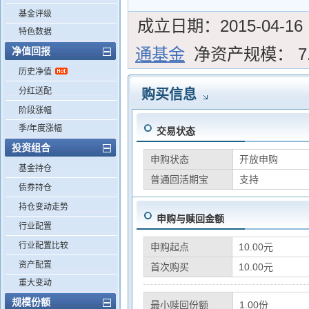
基金评级
成立日期：
2015-04-16
特色数据
通基金
净资产规模：
7
净值回报
历史净值
分红送配
购买信息
阶段涨幅
季/年度涨幅
交易状态
投资组合
申购状态
开放申购
基金持仓
普通回活期宝
支持
债券持仓
持仓变动走势
申购与赎回金额
行业配置
行业配置比较
申购起点
10.00元
资产配置
首次购买
10.00元
重大变动
规模份额
最小赎回份额
1.00份