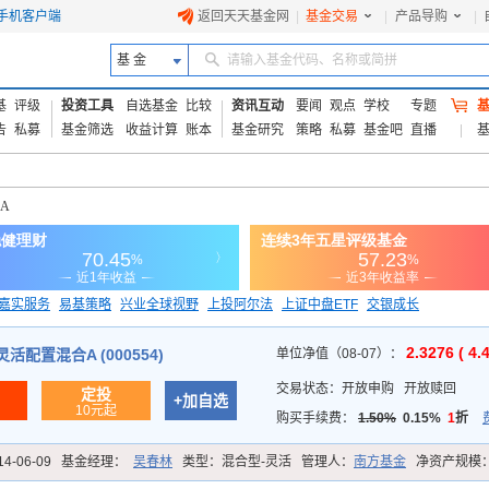
手机客户端
返回天天基金网
|
基金交易
|
产品导购
|
基 金
请输入基金代码、名称或简拼
基
评级
投资工具
自选基金
比较
资讯互动
要闻
观点
学校
专题
告
私募
基金筛选
收益计算
账本
基金研究
策略
私募
基金吧
直播
A
嘉实服务
易基策略
兴业全球视野
上投阿尔法
上证中盘ETF
交银成长
信诚蓝筹
2.3276 ( 4.
配置混合A (000554)
单位净值（08-07）：
交易状态：
开放申购
开放赎回
定投
+加自选
10元起
购买手续费：
1.50%
0.15%
1
折
14-06-09
基金经理：
吴春林
类型：
混合型-灵活
管理人：
南方基金
净资产规模