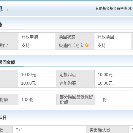
息
其他基金基金费率查询
态
开放申购
赎回状态
开放赎回
期宝
支持
极速回活期宝
支持
赎回金额
10.00元
定投起点
10.00元
10.00元
追加购买
10.00元
部分赎回最低保留
份额
1.00份
---份
份额
认日
日
T+1
卖出确认日