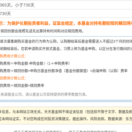
365天，小于730天
730天
示：为保护长期投资者利益，证监会规定，本基金对持有期较短的赎回将收
：
赎回份额会按照先进先出算持有时间和对应赎回费用。
首次募集期购买基金的行为称为认购，认购期结束后基金需要进入不超过3个月的封
闭期结束后，您若申请购买开放式基金，习惯上称为基金申购，以区分在发行期间的
购费用计算公式：
购费用＝申购金额-申购金额 /（1＋申购费率）
购费用＝赎回份额×申购日基金份额净值（基金份额面值）×后端申购（认购）费率
回费用计算公式：
回费用＝赎回金额×赎回费率
率来源基金公司，请以基金公司官网提供的费率数据为准。
多信息，与本网站立场无关。天天基金网不保证该信息（包括但不限于文字、数据及
本网站证实，不对您构成任何投资决策建议，据此操作，风险自担。数据来源：东方财富