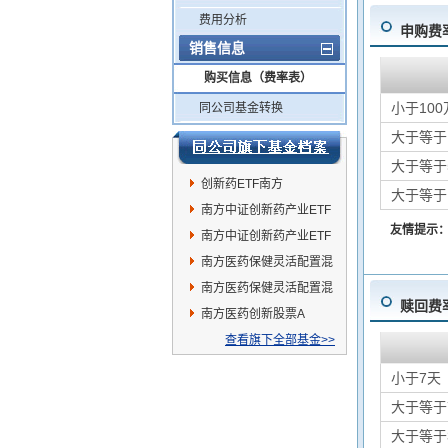
费用分析
申购费
销售信息
购买信息（费率表）
小于100
同公司基金转换
大于等于
大于等于
创新药ETF南方
大于等于
南方中证创新药产业ETF
友情提示
发起联接C
南方中证创新药产业ETF
发起联接A
南方医药保健灵活配置混
合A
南方医药保健灵活配置混
赎回费
合C
南方医药创新股票A
查看旗下全部基金>>
小于7天
大于等于
大于等于