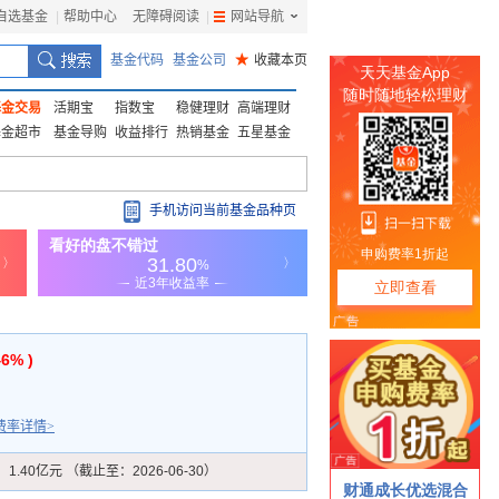
自选基金
|
帮助中心
无障碍阅读
|
网站导航
|
基金代码
基金公司
★
收藏本页
基金交易
活期宝
指数宝
稳健理财
高端理财
基金超市
基金导购
收益排行
热销基金
五星基金
手机访问当前基金品种页
46% )
费率详情>
：
1.40亿元 （截止至：2026-06-30）