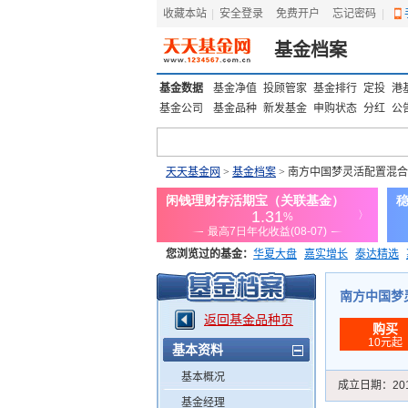
收藏本站
|
安全登录
|
免费开户
忘记密码
|
基金档案
基金数据
基金净值
投顾管家
基金排行
定投
港
基金公司
基金品种
新发基金
申购状态
分红
公
天天基金网
>
基金档案
> 南方中国梦灵活配置混合
您浏览过的基金：
华夏大盘
嘉实增长
泰达精选
添富优势
华安宏利
上证180价值ETF
上投优势
南方中国梦灵活
返回基金品种页
购买
10元起
基本资料
基本概况
成立日期：
20
基金经理