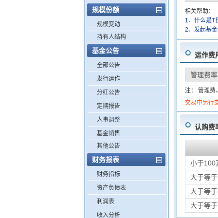
规模份额
相关帮助：
1、什么是T
规模变动
2、发起基
持有人结构
基金公告
运作费
全部公告
管理费率
发行运作
注： 管理
分红公告
交易中另行
定期报告
人事调整
认购费
基金销售
其他公告
财务报表
小于100
财务指标
大于等于
资产负债表
大于等于
利润表
大于等于
收入分析