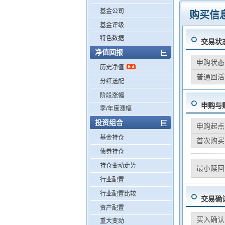
基金公司
购买信
基金评级
特色数据
交易状
净值回报
申购状态
历史净值
普通回活
分红送配
阶段涨幅
申购与
季/年度涨幅
投资组合
申购起点
基金持仓
首次购买
债券持仓
持仓变动走势
最小赎回
行业配置
行业配置比较
交易确
资产配置
买入确认
重大变动