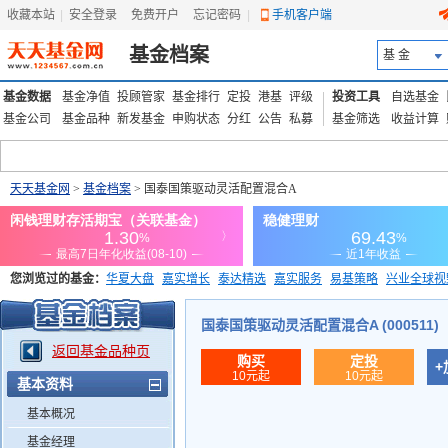
收藏本站
|
安全登录
|
免费开户
忘记密码
|
手机客户端
基金档案
基 金
基金数据
基金净值
投顾管家
基金排行
定投
港基
评级
投资工具
自选基金
基金公司
基金品种
新发基金
申购状态
分红
公告
私募
基金筛选
收益计算
天天基金网
>
基金档案
> 国泰国策驱动灵活配置混合A
您浏览过的基金：
华夏大盘
嘉实增长
泰达精选
嘉实服务
易基策略
兴业全球视
添富优势
华安宏利
上证180价值ETF
上投优势
信诚蓝筹
国泰国策驱动灵活配置混合A (000511)
返回基金品种页
购买
定投
+
10元起
10元起
基本资料
基本概况
基金经理