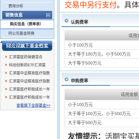
交易中另行支付
。具体
费用分析
销售信息
认购费率
购买信息（费率表）
同公司基金转换
适用
小于100万元
大于等于100万元，小于500万元
汇添富医药保健混合
大于等于500万元
科创创新药ETF汇添富
汇添富中证精准医疗指数
申购费率
(LOF)C
汇添富中证精准医疗指数
(LOF)A
汇添富医疗积极成长一年
适用金额
持有混合C
汇添富医疗积极成长一年
小于100万元
持有混合A
查看旗下全部基金>>
大于等于100万元，小于500万元
大于等于500万元
友情提示：
活期宝买