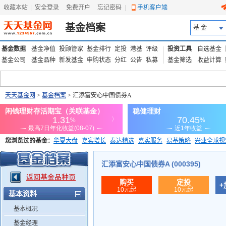
收藏本站
|
安全登录
|
免费开户
忘记密码
|
手机客户端
基金档案
基 金
基金数据
基金净值
投顾管家
基金排行
定投
港基
评级
投资工具
自选基金
基金公司
基金品种
新发基金
申购状态
分红
公告
私募
基金筛选
收益计算
天天基金网
>
基金档案
> 汇添富安心中国债券A
您浏览过的基金：
华夏大盘
嘉实增长
泰达精选
嘉实服务
易基策略
兴业全球视
添富优势
华安宏利
上证180价值ETF
上投优势
信诚蓝筹
汇添富安心中国债券A (000395)
返回基金品种页
购买
定投
+
10元起
10元起
基本资料
基本概况
基金经理