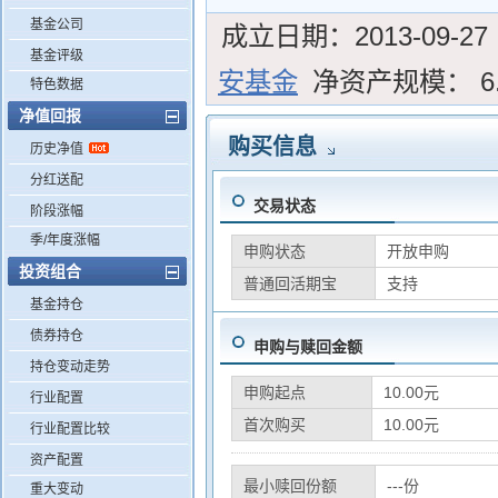
基金公司
成立日期：
2013-09-27
基金评级
安基金
净资产规模：
6
特色数据
净值回报
购买信息
历史净值
分红送配
交易状态
阶段涨幅
季/年度涨幅
申购状态
开放申购
投资组合
普通回活期宝
支持
基金持仓
债券持仓
申购与赎回金额
持仓变动走势
申购起点
10.00元
行业配置
首次购买
10.00元
行业配置比较
资产配置
最小赎回份额
---份
重大变动