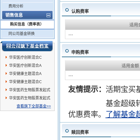
费用分析
认购费率
销售信息
购买信息（费率表）
适用
同公司基金转换
---
申购费率
华安医疗创新混合C
适用金额
华安医疗创新混合A
华安健康主题混合A
---
华安健康主题混合C
友情提示：
活期宝买
华安医药生物股票发起式
C
华安医药生物股票发起式
基金超级
A
查看旗下全部基金>>
优惠费率。
了解基金
赎回费率