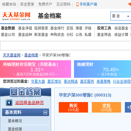
收藏本站
|
安全登录
|
免费开户
忘记密码
|
手机客户端
基金档案
基 金
基金数据
基金净值
投顾管家
基金排行
定投
港基
评级
投资工具
自选基金
基金公司
基金品种
新发基金
申购状态
分红
公告
私募
基金筛选
收益计算
天天基金网
>
基金档案
> 华安沪深300增强C
您浏览过的基金：
华夏大盘
嘉实增长
泰达精选
嘉实服务
易基策略
兴业全球视
添富优势
华安宏利
上证180价值ETF
上投优势
信诚蓝筹
华安沪深300增强C (000313)
返回基金品种页
购买
定投
+
10元起
10元起
基本资料
基本概况
基金经理