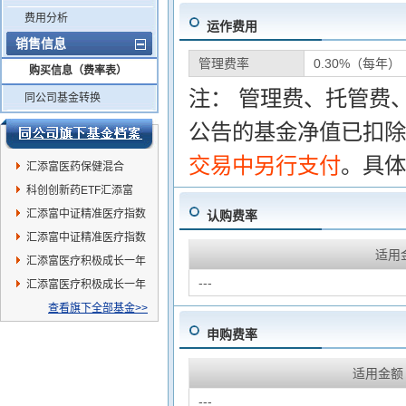
费用分析
运作费用
销售信息
管理费率
0.30%（每年）
购买信息（费率表）
注： 管理费、托管费
同公司基金转换
公告的基金净值已扣除
交易中另行支付
。具体
汇添富医药保健混合
科创创新药ETF汇添富
汇添富中证精准医疗指数
认购费率
(LOF)C
汇添富中证精准医疗指数
适用
(LOF)A
汇添富医疗积极成长一年
---
持有混合C
汇添富医疗积极成长一年
持有混合A
查看旗下全部基金>>
申购费率
适用金额
---