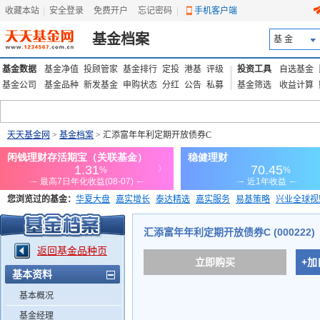
收藏本站
|
安全登录
|
免费开户
忘记密码
|
手机客户端
基金档案
基 金
基金数据
基金净值
投顾管家
基金排行
定投
港基
评级
投资工具
自选基金
基金公司
基金品种
新发基金
申购状态
分红
公告
私募
基金筛选
收益计算
天天基金网
>
基金档案
> 汇添富年年利定期开放债券C
您浏览过的基金：
华夏大盘
嘉实增长
泰达精选
嘉实服务
易基策略
兴业全球视
添富优势
华安宏利
上证180价值ETF
上投优势
信诚蓝筹
汇添富年年利定期开放债券C (000222)
返回基金品种页
立即购买
+加
基本资料
基本概况
基金经理