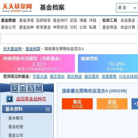
基金档案
基 金
基金数据
基金净值
投顾管家
基金排行
定投
港基
评级
投资工具
自选基金
基金公司
基金品种
新发基金
申购状态
分红
公告
私募
基金筛选
收益计算
天天基金网
>
基金档案
> 国泰量化策略收益混合A
您浏览过的基金：
华夏大盘
嘉实增长
泰达精选
嘉实服务
易基策略
兴业全球视
添富优势
华安宏利
上证180价值ETF
上投优势
信诚蓝筹
国泰量化策略收益混合A (000199)
返回基金品种页
购买
定投
+
10元起
10元起
基本资料
基本概况
基金经理
基金公司