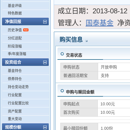
基金评级
成立日期：
2013-08-12
特色数据
管理人：
国泰基金
净
净值回报
历史净值
分红送配
购买信息
阶段涨幅
季/年度涨幅
交易状态
投资组合
申购状态
开放申购
基金持仓
普通回活期宝
支持
债券持仓
持仓变动走势
申购与赎回金额
行业配置
行业配置比较
申购起点
10.00元
资产配置
首次购买
10.00元
重大变动
规模份额
最小赎回份额
1.00份