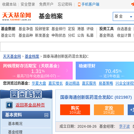
收藏本站
|
安全登录
|
免费开户
忘记密码
|
手机客户端
基金档案
基 金
基金数据
基金净值
投顾管家
基金排行
定投
港基
评级
投资工具
自选基金
基金公司
基金品种
新发基金
申购状态
分红
公告
私募
基金筛选
收益计算
天天基金网
>
基金档案
> 国泰海通创新医药混合发起C
您浏览过的基金：
华夏大盘
嘉实增长
泰达精选
嘉实服务
易基策略
兴业全球视
添富优势
华安宏利
上证180价值ETF
上投优势
信诚蓝筹
国泰海通创新医药混合发起C (021987)
返回基金品种页
购买
定投
+
10元起
10元起
基本资料
基本概况
成立日期：
2024-08-26
基金经理：
李子波
基金经理