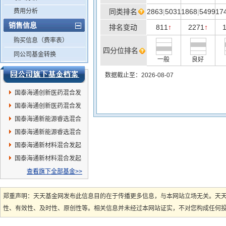
费用分析
同类排名
2863
|
5031
1868
|
5499
17
销售信息
排名变动
811
2271
↑
↑
购买信息（费率表）
四分位排名
同公司基金转换
一般
良好
数据截止至：2026-08-07
国泰海通创新医药混合发
起C
国泰海通创新医药混合发
起A
国泰海通新能源睿选混合
发起A
国泰海通新能源睿选混合
发起C
国泰海通新材料混合发起
C
国泰海通新材料混合发起
A
查看旗下全部基金>>
郑重声明：天天基金网发布此信息目的在于传播更多信息，与本网站立场无关。天
性、有效性、及时性、原创性等。相关信息并未经过本网站证实，不对您构成任何投资