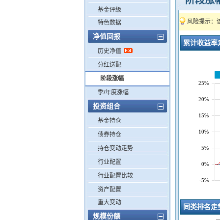
阶段涨
基金评级
风险提示：该
特色数据
净值回报
累计收益率
历史净值
分红送配
阶段涨幅
25%
季/年度涨幅
20%
投资组合
15%
基金持仓
10%
债券持仓
5%
持仓变动走势
行业配置
0%
行业配置比较
-5%
资产配置
重大变动
同类排名走
规模份额