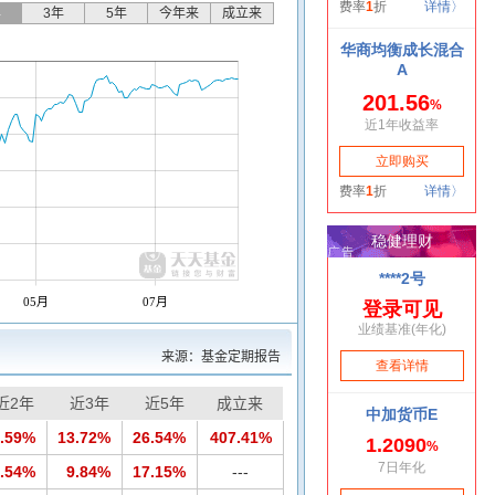
年
3年
5年
今年来
成立来
05月
07月
来源：基金定期报告
近2年
近3年
近5年
成立来
.59%
13.72%
26.54%
407.41%
.54%
9.84%
17.15%
---