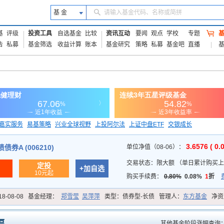
基 金
请输入基金代码、名称或简拼
基
评级
投资工具
自选基金
比较
资讯互动
要闻
观点
学校
专题
告
私募
基金筛选
收益计算
账本
基金研究
策略
私募
基金吧
直播
嘉实服务
易基策略
兴业全球视野
上投阿尔法
上证中盘ETF
交银成长
信诚蓝筹
3.6576 ( 0.
券A (006210)
单位净值（08-06）：
交易状态：
限大额
（
单日累计购买上限
定投
+加自选
10元起
购买手续费：
0.80%
0.08%
1
折
18-08-08
基金经理：
郑雪莹
吴萍萍
类型：
债券型-长债
管理人：
东方基金
净资
其他基金阶段涨幅查询