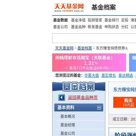
基金档案
基金数据
基金净值
投顾管家
基金排行
定投
港
基金公司
基金品种
新发基金
申购状态
分红
公
天天基金网
>
基金档案
> 东方臻宝纯债债券A
您浏览过的基金：
华夏大盘
嘉实增长
泰达精选
添富优势
华安宏利
上证180价值ETF
上投优势
东方臻宝纯债债
返回基金品种页
购买
10元起
基本资料
基本概况
成立日期：
20
基金经理
基金公司