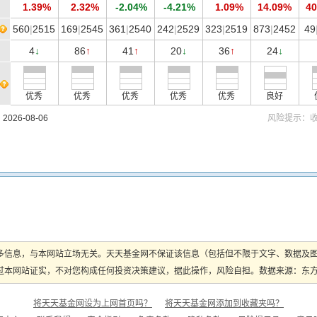
1.39%
2.32%
-2.04%
-4.21%
1.09%
14.09%
40
560
|
2515
169
|
2545
361
|
2540
242
|
2529
323
|
2519
873
|
2452
49
4
86
41
20
36
24
↓
↑
↑
↓
↑
↓
优秀
优秀
优秀
优秀
优秀
良好
26-08-06
风险提示：
多信息，与本网站立场无关。天天基金网不保证该信息（包括但不限于文字、数据及
本网站证实，不对您构成任何投资决策建议，据此操作，风险自担。数据来源：东方财富
将天天基金网设为上网首页吗？
将天天基金网添加到收藏夹吗？