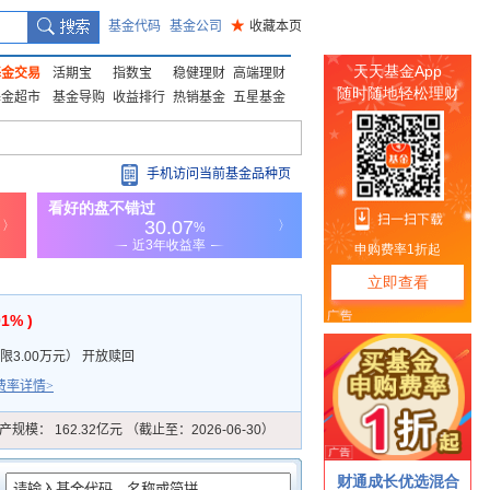
基金代码
基金公司
★
收藏本页
基金交易
活期宝
指数宝
稳健理财
高端理财
基金超市
基金导购
收益排行
热销基金
五星基金
手机访问当前基金品种页
01% )
3.00万元
）
开放赎回
费率详情>
产规模：
162.32亿元 （截止至：2026-06-30）
：