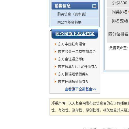
沪深300
销售信息
同类排名
购买信息（费率表）
排名变动
同公司基金转换
四分位排名
东方中国红利混合
数据截止至：20
东方欣益一年持有期混合
A
东方金证通货币B
东方臻萃3个月定开债券A
东方恒瑞短债债券A
东方恒瑞短债债券B
查看旗下全部基金>>
郑重声明：天天基金网发布此信息目的在于传播更
性、有效性、及时性、原创性等。相关信息并未经过